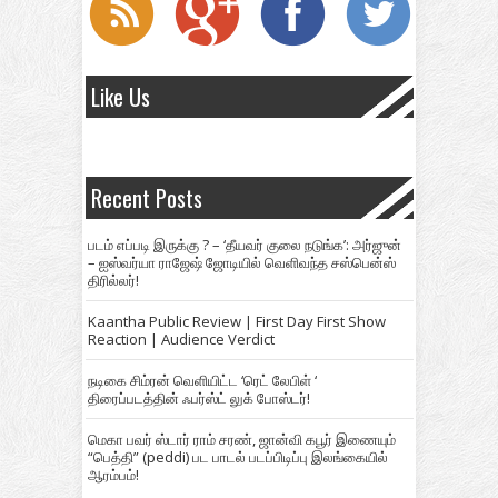
Like Us
Recent Posts
படம் எப்படி இருக்கு ? – ‘தீயவர் குலை நடுங்க’: அர்ஜுன்
– ஐஸ்வர்யா ராஜேஷ் ஜோடியில் வெளிவந்த சஸ்பென்ஸ்
திரில்லர்!
Kaantha Public Review | First Day First Show
Reaction | Audience Verdict
நடிகை சிம்ரன் வெளியிட்ட ‘ரெட் லேபிள் ‘
திரைப்படத்தின் ஃபர்ஸ்ட் லுக் போஸ்டர்!
மெகா பவர் ஸ்டார் ராம் சரண், ஜான்வி கபூர் இணையும்
“பெத்தி” (peddi) பட பாடல் படப்பிடிப்பு இலங்கையில்
ஆரம்பம்!