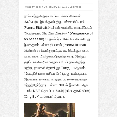
Posted by
admin
On January 13, 2015
0 Comment
தாய்லாந்து அதிரடி சண்டைக்காட்சிகளின்
மிகப்பெரிய இயக்குனர் திரு. பன்னா ரிட்டீராய்
(Panna Rittirai) அவர்கள் இயக்கிய கடைசிப்படம்
“வெஞ்சன்ஸ் ஆப் அன் அசாசின்” (Vengeance of
an Assassin) 13 நவம்பர் 2014ல் வெளியாகியது.
இயக்குனர் பன்னா ரிட்டீராய் (Panna Rittirai)
அவர்கள் தாய்லாந்து நாட்டில் பல இயக்குனர்கள்,
நடிகர்களை அறிமுகப்படுத்தியுள்ளார். அதிலும்
குறிப்பாக அவரின் பிரதான சீடன் நாம் அறிந்த
அதிரடி நாயகன் தோனி ஜா Tony Jaa ஆவார்.
15வயதில் பன்னாவிடம் சேர்ந்த ஜா படிப்படியாக
அனைத்து வகையான தற்காப்பு கலைகளையும்
கற்றுத்தேர்ந்தார். பன்னா 2003ல் இயக்கிய ஆங்
-பாக் (1/2/3 தொடர் படங்கள்) (aka. கும்கி வீரன்)
(Ong-Bak) டாப்ஸ்டார் ஆனார்.