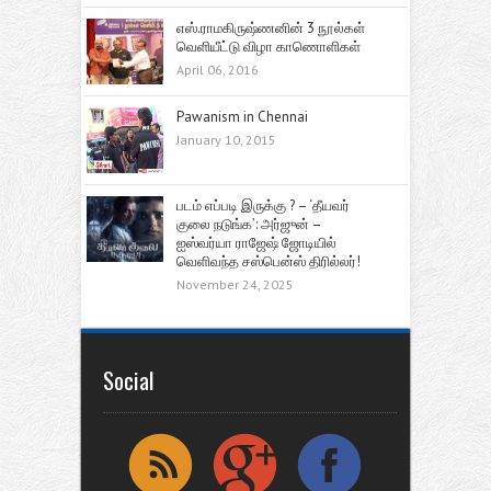
எஸ்.ராமகிருஷ்ணனின் 3 நூல்கள்
வெளியீட்டு விழா காணொளிகள்
April 06, 2016
Pawanism in Chennai
January 10, 2015
படம் எப்படி இருக்கு ? – ‘தீயவர்
குலை நடுங்க’: அர்ஜுன் –
ஐஸ்வர்யா ராஜேஷ் ஜோடியில்
வெளிவந்த சஸ்பென்ஸ் திரில்லர்!
November 24, 2025
Social