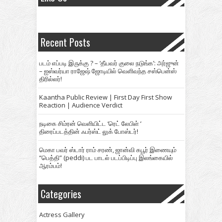
Recent Posts
படம் எப்படி இருக்கு ? – ‘தீயவர் குலை நடுங்க’: அர்ஜுன்
– ஐஸ்வர்யா ராஜேஷ் ஜோடியில் வெளிவந்த சஸ்பென்ஸ்
திரில்லர்!
Kaantha Public Review | First Day First Show
Reaction | Audience Verdict
நடிகை சிம்ரன் வெளியிட்ட ‘ரெட் லேபிள் ‘
திரைப்படத்தின் ஃபர்ஸ்ட் லுக் போஸ்டர்!
மெகா பவர் ஸ்டார் ராம் சரண், ஜான்வி கபூர் இணையும்
“பெத்தி” (peddi) பட பாடல் படப்பிடிப்பு இலங்கையில்
ஆரம்பம்!
Categories
Actress Gallery