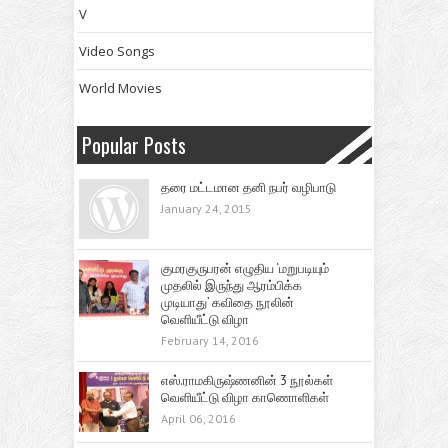
V
Video Songs
World Movies
Popular Posts
தரை மட்டமான தனி நபர் வழிபாடு
January 24, 2015
குமரகுருபரன் எழுதிய ‘மறுபடியும்
முதலில் இருந்து ஆரம்பிக்க
முடியாது’ கவிதை நூலின்
வெளியீட்டு விழா
February 14, 2016
எஸ்.ராமகிருஷ்ணனின் 3 நூல்கள்
வெளியீட்டு விழா காணொளிகள்
April 06, 2016