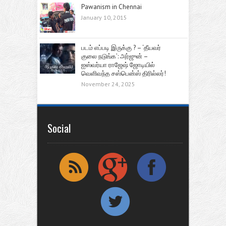
Pawanism in Chennai
January 10, 2015
படம் எப்படி இருக்கு ? – ‘தீயவர்
குலை நடுங்க’: அர்ஜுன் –
ஐஸ்வர்யா ராஜேஷ் ஜோடியில்
வெளிவந்த சஸ்பென்ஸ் திரில்லர்!
November 24, 2025
Social