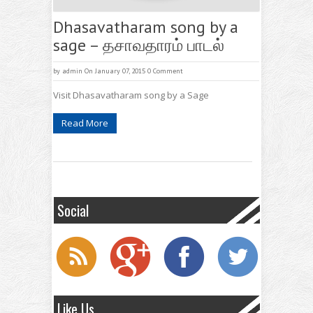
Dhasavatharam song by a
sage – தசாவதாரம் பாடல்
by
admin
On January 07, 2015
0 Comment
Visit Dhasavatharam song by a Sage
Read More
Social
Like Us