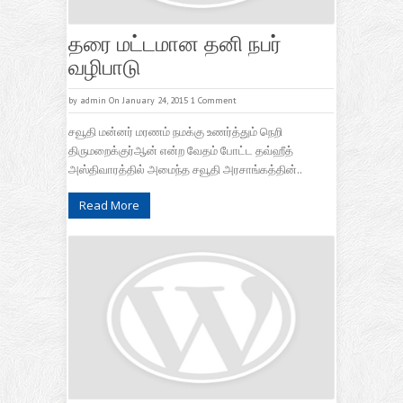
தரை மட்டமான தனி நபர்
வழிபாடு
by
admin
On January 24, 2015
1 Comment
சவூதி மன்னர் மரணம் நமக்கு உணர்த்தும் நெறி
திருமறைக்குர்ஆன் என்ற வேதம் போட்ட தவ்ஹீத்
அஸ்திவாரத்தில் அமைந்த சவூதி அரசாங்கத்தின்..
Read More