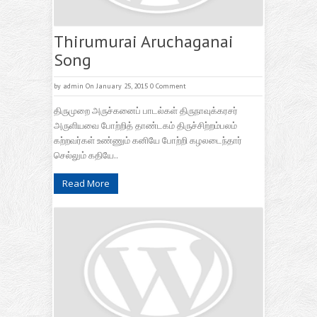
Thirumurai Aruchaganai
Song
by
admin
On January 25, 2015
0 Comment
திருமுறை அருச்கனைப் பாடல்கள் திருநாவுக்கரசர்
அருளியவை போற்றித் தாண்டகம் திருச்சிற்றம்பலம்
கற்றவர்கள் உண்ணும் கனியே போற்றி கழலடைந்தார்
செல்லும் கதியே..
Read More