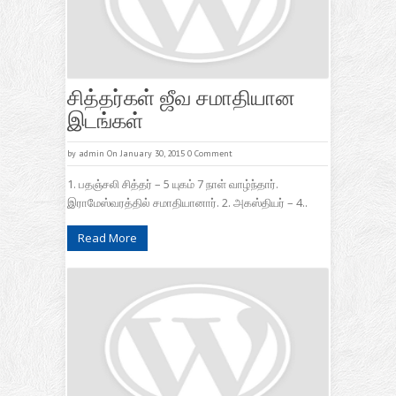
சித்தர்கள் ஜீவ சமாதியான
இடங்கள்
by
admin
On January 30, 2015
0 Comment
1. பதஞ்சலி சித்தர் – 5 யுகம் 7 நாள் வாழ்ந்தார்.
இராமேஸ்வரத்தில் சமாதியானார். 2. அகஸ்தியர் – 4..
Read More