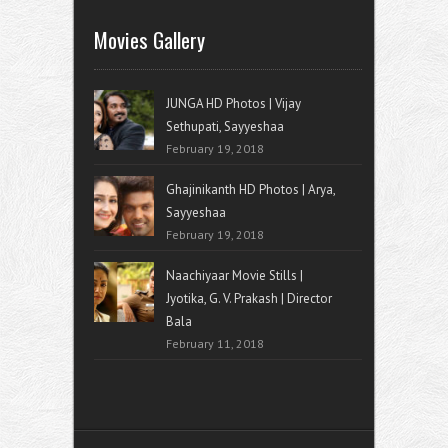
Movies Gallery
JUNGA HD Photos | Vijay
Sethupati, Sayyeshaa
February 19, 2018
Ghajinikanth HD Photos | Arya,
Sayyeshaa
February 19, 2018
Naachiyaar Movie Stills |
Jyotika, G. V. Prakash | Director
Bala
February 11, 2018