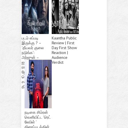
படம் எப்படி
Kaantha Public
இருக்கு ? –
Review | First
‘தீயவர் குலை
Day First Show
நடுங்க’:
Reaction |
அர்ஜுன் –
Audience
ஐஸ்வர்யா
Verdict
ராஜேஷ்
ஜோடியில்
வெளிவந்த
சஸ்பென்ஸ்
திரில்லர்!
நடிகை சிம்ரன்
வெளியிட்ட ‘ரெட்
லேபிள் ‘
திரைப்படத்தின்