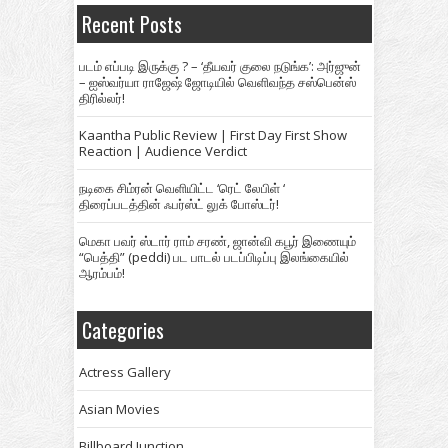
Recent Posts
படம் எப்படி இருக்கு ? – ‘தீயவர் குலை நடுங்க’: அர்ஜுன்
– ஐஸ்வர்யா ராஜேஷ் ஜோடியில் வெளிவந்த சஸ்பென்ஸ்
திரில்லர்!
Kaantha Public Review | First Day First Show
Reaction | Audience Verdict
நடிகை சிம்ரன் வெளியிட்ட ‘ரெட் லேபிள் ‘
திரைப்படத்தின் ஃபர்ஸ்ட் லுக் போஸ்டர்!
மெகா பவர் ஸ்டார் ராம் சரண், ஜான்வி கபூர் இணையும்
“பெத்தி” (peddi) பட பாடல் படப்பிடிப்பு இலங்கையில்
ஆரம்பம்!
Categories
Actress Gallery
Asian Movies
Billboard Junction