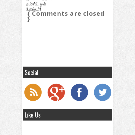
ஃபர்ஸ்ட் லுக்
போஸ்டர்!
{ Comments are closed
}
Social
Like Us