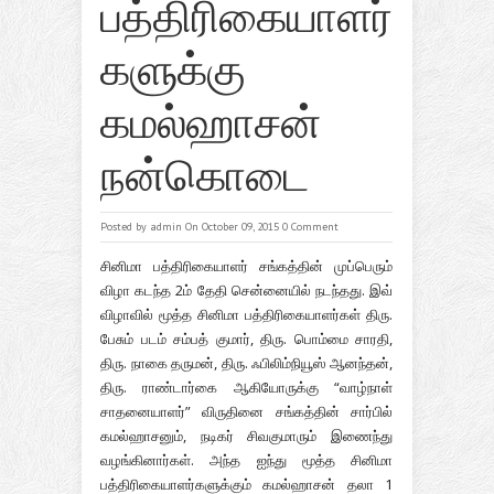
பத்திரிகையாளர்
களுக்கு
கமல்ஹாசன்
நன்கொடை
Posted by
admin
On October 09, 2015
0 Comment
சினிமா பத்திரிகையாளர் சங்கத்தின் முப்பெரும்
விழா கடந்த 2ம் தேதி சென்னையில் நடந்தது. இவ்
விழாவில் மூத்த சினிமா பத்திரிகையாளர்கள் திரு.
பேசும் படம் சம்பத் குமார், திரு. பொம்மை சாரதி,
திரு. நாகை தருமன், திரு. ஃபிலிம்நியூஸ் ஆனந்தன்,
திரு. ராண்டார்கை ஆகியோருக்கு “வாழ்நாள்
சாதனையாளர்” விருதினை சங்கத்தின் சார்பில்
கமல்ஹாசனும், நடிகர் சிவகுமாரும் இணைந்து
வழங்கினார்கள். அந்த ஐந்து மூத்த சினிமா
பத்திரிகையாளர்களுக்கும் கமல்ஹாசன் தலா 1