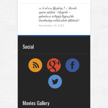
படம் எப்படி இருக்கு ? – ‘தீயவர்
குலை நடுங்க’: அர்ஜுன் –
ஐஸ்வர்யா ராஜேஷ் ஜோடியில்
வெளிவந்த சஸ்பென்ஸ் திரில்லர்!
November 24, 2025
Social
Movies Gallery