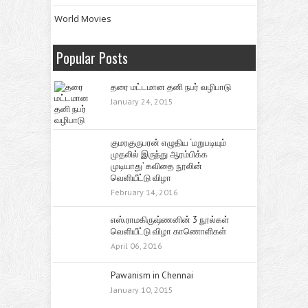
World Movies
Popular Posts
தரை மட்டமான தனி நபர் வழிபாடு
January 24, 2015
குமரகுருபரன் எழுதிய ‘மறுபடியும்
முதலில் இருந்து ஆரம்பிக்க
முடியாது’ கவிதை நூலின்
வெளியீட்டு விழா
February 14, 2016
எஸ்.ராமகிருஷ்ணனின் 3 நூல்கள்
வெளியீட்டு விழா காணொளிகள்
April 06, 2016
Pawanism in Chennai
January 10, 2015