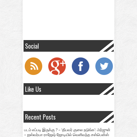
Social
Like Us
Recent Posts
படம் எப்படி இருக்கு ? – ‘தீயவர் குலை நடுங்க’: அர்ஜுன்
– ஐஸ்வர்யா ராஜேஷ் ஜோடியில் வெளிவந்த சஸ்பென்ஸ்