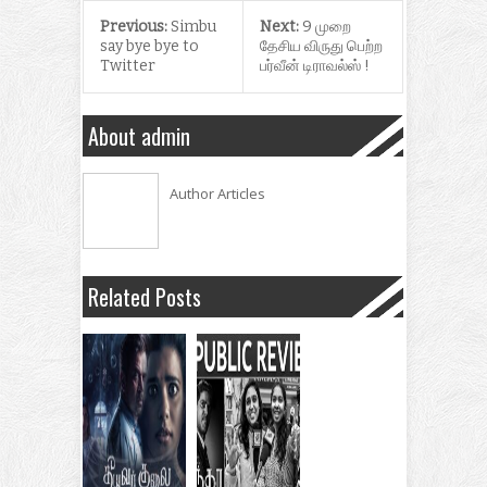
Previous:
Simbu
Next:
9 முறை
say bye bye to
தேசிய விருது பெற்ற
Twitter
பர்வீன் டிராவல்ஸ் !
About admin
Author Articles
Related Posts