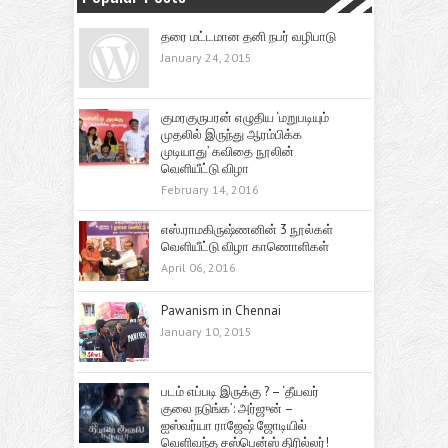
தரை மட்டமான தனி நபர் வழிபாடு
January 24, 2015
குமரகுருபரன் எழுதிய ‘மறுபடியும்
முதலில் இருந்து ஆரம்பிக்க
முடியாது’ கவிதை நூலின்
வெளியீட்டு விழா
February 14, 2016
எஸ்.ராமகிருஷ்ணனின் 3 நூல்கள்
வெளியீட்டு விழா காணொளிகள்
April 06, 2016
Pawanism in Chennai
January 10, 2015
படம் எப்படி இருக்கு ? – ‘தீயவர்
குலை நடுங்க’: அர்ஜுன் –
ஐஸ்வர்யா ராஜேஷ் ஜோடியில்
வெளிவந்த சஸ்பென்ஸ் திரில்லர்!