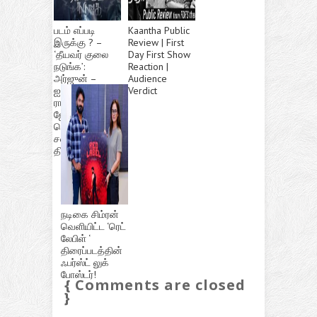
படம் எப்படி
Kaantha Public
இருக்கு ? –
Review | First
‘தீயவர் குலை
Day First Show
நடுங்க’:
Reaction |
அர்ஜுன் –
Audience
ஐஸ்வர்யா
Verdict
ராஜேஷ்
ஜோடியில்
வெளிவந்த
சஸ்பென்ஸ்
திரில்லர்!
நடிகை சிம்ரன்
வெளியிட்ட ‘ரெட்
லேபிள் ‘
திரைப்படத்தின்
ஃபர்ஸ்ட் லுக்
போஸ்டர்!
{ Comments are closed
}