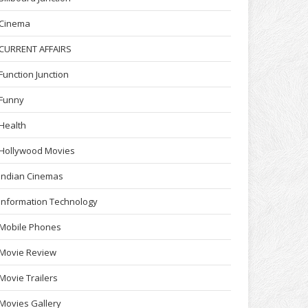
Cinema
CURRENT AFFAIRS
Function Junction
Funny
Health
Hollywood Movies
Indian Cinemas
Information Technology
Mobile Phones
Movie Review
Movie Trailers
Movies Gallery