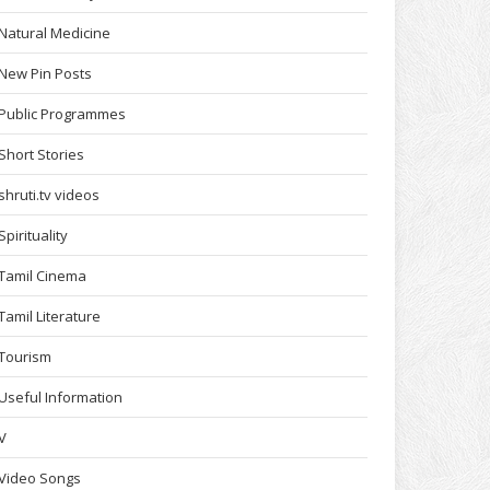
Natural Medicine
New Pin Posts
Public Programmes
Short Stories
shruti.tv videos
Spirituality
Tamil Cinema
Tamil Literature
Tourism
Useful Information
V
Video Songs