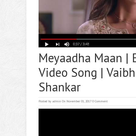
Meyaadha Maan | 
Video Song | Vaibh
Shankar
Posted by
admin
On November 01, 2017
0 Comment