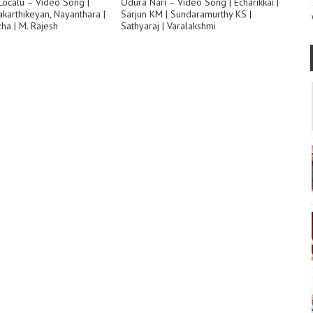
Localu – Video Song |
Odura Nari – Video Song | Echarikkai |
akarthikeyan, Nayanthara |
Sarjun KM | Sundaramurthy KS |
ha | M. Rajesh
Sathyaraj | Varalakshmi