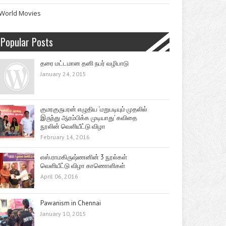
World Movies
Popular Posts
தரை மட்டமான தனி நபர் வழிபாடு
January 24, 2015
குமரகுருபரன் எழுதிய ‘மறுபடியும் முதலில்
இருந்து ஆரம்பிக்க முடியாது’ கவிதை
நூலின் வெளியீட்டு விழா
February 14, 2016
எஸ்.ராமகிருஷ்ணனின் 3 நூல்கள்
வெளியீட்டு விழா காணொளிகள்
April 06, 2016
Pawanism in Chennai
January 10, 2015