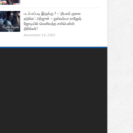
படம் எப்படி இருக்கு ? – ‘தீயவர் குலை
நடுங்க’: அர்ஜுன் – ஐஸ்வர்யா ராஜேஷ்
ஜோடியில் வெளிவந்த சஸ்பென்ஸ்
திரில்லர்!
November 24, 2025