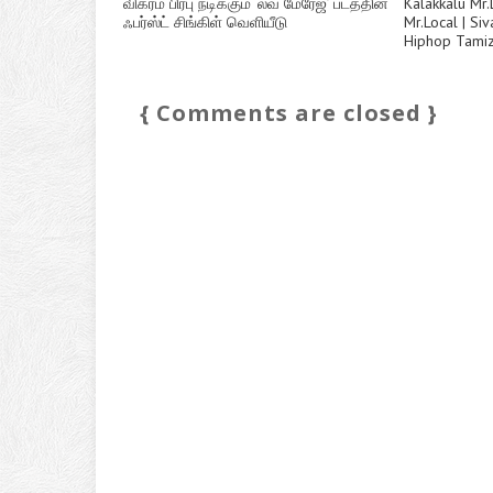
விக்ரம் பிரபு நடிக்கும் ‘லவ் மேரேஜ்’ படத்தின்
Kalakkalu Mr.
ஃபர்ஸ்ட் சிங்கிள் வெளியீடு
Mr.Local | Siv
Hiphop Tamiz
{ Comments are closed }