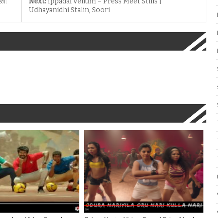
ினி
Next:
Ippadai Vellum – Press Meet Stills |
Udhayanidhi Stalin, Soori