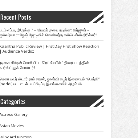
Recent Posts
படம் எப்படி இருக்கு ? – ‘தீயவர் குலை நடுங்க’: அர்ஜுன் –
ஐஸ்வர்யா ராஜேஷ் ஜோடியில் வெளிவந்த சஸ்பென்ஸ் திரில்லர்!
Kaantha Public Review | First Day First Show Reaction
| Audience Verdict
நடிகை சிம்ரன் வெளியிட்ட ‘ரெட் லேபிள் ‘ திரைப்படத்தின்
ஃபர்ஸ்ட் லுக் போஸ்டர்!
மெகா பவர் ஸ்டார் ராம் சரண், ஜான்வி கபூர் இணையும் “பெத்தி”
(peddi) பட பாடல் படப்பிடிப்பு இலங்கையில் ஆரம்பம்!
Categories
Actress Gallery
Asian Movies
Billboard Junction