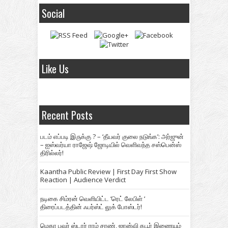
Social
Like Us
Recent Posts
படம் எப்படி இருக்கு ? – ‘தீயவர் குலை நடுங்க’: அர்ஜுன்
– ஐஸ்வர்யா ராஜேஷ் ஜோடியில் வெளிவந்த சஸ்பென்ஸ்
திரில்லர்!
Kaantha Public Review | First Day First Show
Reaction | Audience Verdict
நடிகை சிம்ரன் வெளியிட்ட ‘ரெட் லேபிள் ‘
திரைப்படத்தின் ஃபர்ஸ்ட் லுக் போஸ்டர்!
மெகா பவர் ஸ்டார் ராம் சரண், ஜான்வி கபூர் இணையும்