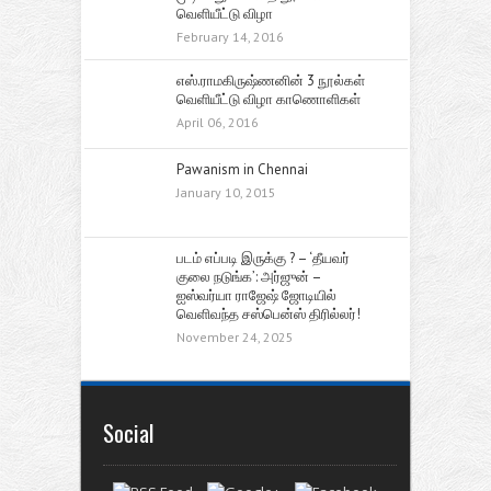
வெளியீட்டு விழா
February 14, 2016
எஸ்.ராமகிருஷ்ணனின் 3 நூல்கள்
வெளியீட்டு விழா காணொளிகள்
April 06, 2016
Pawanism in Chennai
January 10, 2015
படம் எப்படி இருக்கு ? – ‘தீயவர்
குலை நடுங்க’: அர்ஜுன் –
ஐஸ்வர்யா ராஜேஷ் ஜோடியில்
வெளிவந்த சஸ்பென்ஸ் திரில்லர்!
November 24, 2025
Social