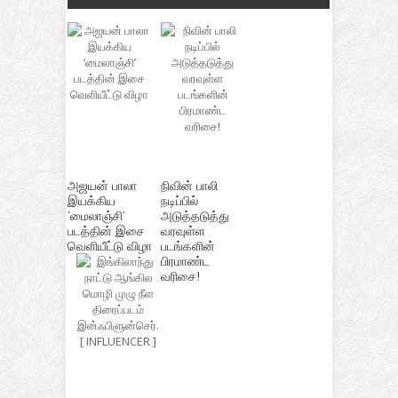
அஜயன் பாலா
நிவின் பாலி
இயக்கிய
நடிப்பில்
‘மைலாஞ்சி’
அடுத்தடுத்து
படத்தின் இசை
வரவுள்ள
வெளியீட்டு விழா
படங்களின்
பிரமாண்ட
வரிசை!