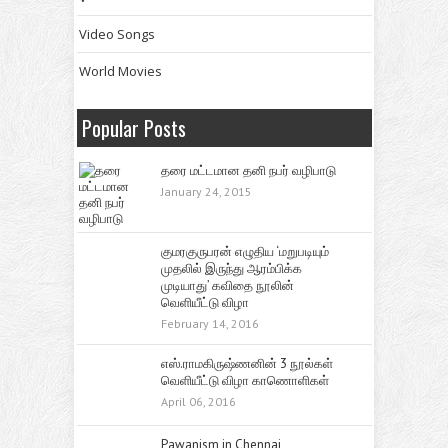
Video Songs
World Movies
Popular Posts
தரை மட்டமான தனி நபர் வழிபாடு
January 24, 2015
குமரகுருபரன் எழுதிய ‘மறுபடியும்
முதலில் இருந்து ஆரம்பிக்க
முடியாது’ கவிதை நூலின்
வெளியீட்டு விழா
February 14, 2016
எஸ்.ராமகிருஷ்ணனின் 3 நூல்கள்
வெளியீட்டு விழா காணொளிகள்
April 06, 2016
Pawanism in Chennai