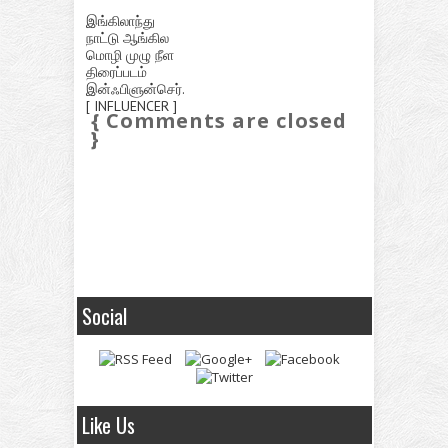
இங்கிலாந்து
நாட்டு ஆங்கில
மொழி முழு நீள
திரைப்படம்
இன்ஃபிளுன்செர்.
[ INFLUENCER ]
{ Comments are closed
}
Social
Like Us