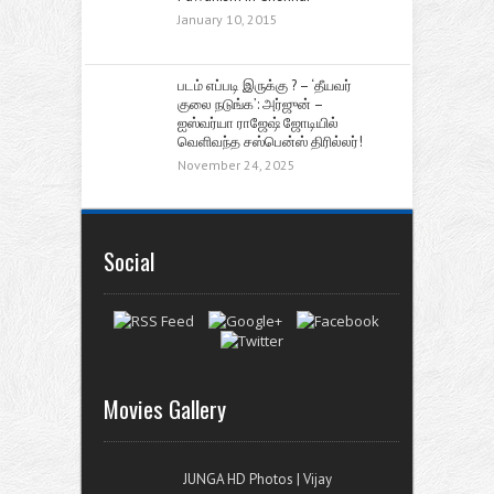
January 10, 2015
படம் எப்படி இருக்கு ? – ‘தீயவர்
குலை நடுங்க’: அர்ஜுன் –
ஐஸ்வர்யா ராஜேஷ் ஜோடியில்
வெளிவந்த சஸ்பென்ஸ் திரில்லர்!
November 24, 2025
Social
Movies Gallery
JUNGA HD Photos | Vijay