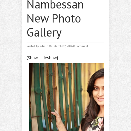
Nambessan
New Photo
Gallery
Posted by
admin
On March 02, 2016
0 Comment
[Show slideshow]