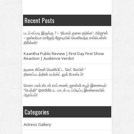
Recent Posts
படம் எப்படி இருக்கு ? – ‘தீயவர் குலை நடுங்க’: அர்ஜுன்
– ஐஸ்வர்யா ராஜேஷ் ஜோடியில் வெளிவந்த சஸ்பென்ஸ்
திரில்லர்!
Kaantha Public Review | First Day First Show
Reaction | Audience Verdict
நடிகை சிம்ரன் வெளியிட்ட ‘ரெட் லேபிள் ‘
திரைப்படத்தின் ஃபர்ஸ்ட் லுக் போஸ்டர்!
மெகா பவர் ஸ்டார் ராம் சரண், ஜான்வி கபூர் இணையும்
“பெத்தி” (peddi) பட பாடல் படப்பிடிப்பு இலங்கையில்
ஆரம்பம்!
Categories
Actress Gallery