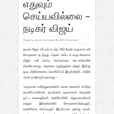
எதுவும்
செய்யவில்லை –
நடிகர் விஜய்
Posted by
admin
On October 06, 2015
0 Comment
நடிகர் விஜய் வீட்டில் கடந்த 30ம் தேதி வருமான வரி
சோதனை நடந்தது. அதன் பின்பு 4 வருடங்களாக
விஜய் வரி ஏய்ப்பு செய்தாதக ஊடகங்களில்
வெளியானது. அதனை மறுத்துள்ள விஜய் இன்று
ஒரு அறிக்கையை வெளியிட்டு இருக்கிறார். அதில்
அவர் கூறியிருப்பதாவது :-
“வருமான வரித்துறையினர் கலை உலகைச் சார்ந்த
தயாரிப்பாளர்கள், நடிகர்கள், நடிகைகள், தொழில்
நுட்ப கலைஞர்கள் ஆகியோரின் அலுவலகங்கள்
மற்றும் இல்லங்களில் சோதனையிடுவதும்,
தணிக்கை செய்வதும் இயல்பான ஒன்று தான்.