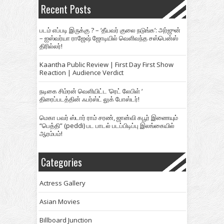
Recent Posts
படம் எப்படி இருக்கு ? – ‘தீயவர் குலை நடுங்க’: அர்ஜுன்
– ஐஸ்வர்யா ராஜேஷ் ஜோடியில் வெளிவந்த சஸ்பென்ஸ்
திரில்லர்!
Kaantha Public Review | First Day First Show
Reaction | Audience Verdict
நடிகை சிம்ரன் வெளியிட்ட ‘ரெட் லேபிள் ‘
திரைப்படத்தின் ஃபர்ஸ்ட் லுக் போஸ்டர்!
மெகா பவர் ஸ்டார் ராம் சரண், ஜான்வி கபூர் இணையும்
“பெத்தி” (peddi) பட பாடல் படப்பிடிப்பு இலங்கையில்
ஆரம்பம்!
Categories
Actress Gallery
Asian Movies
Billboard Junction