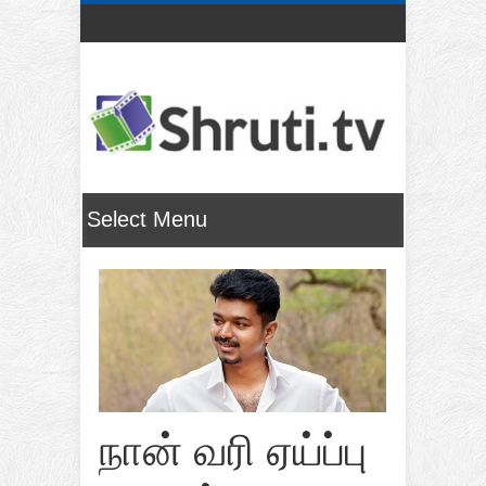
நான் வரி ஏய்ப்பு