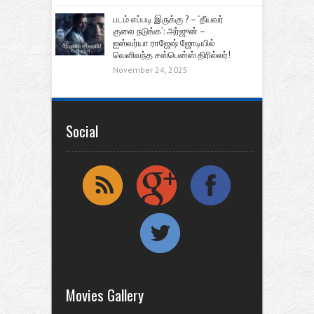
படம் எப்படி இருக்கு ? – ‘தீயவர்
குலை நடுங்க’: அர்ஜுன் –
ஐஸ்வர்யா ராஜேஷ் ஜோடியில்
வெளிவந்த சஸ்பென்ஸ் திரில்லர்!
November 24, 2025
Social
Movies Gallery