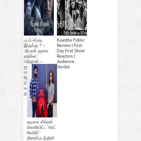
படம் எப்படி
Kaantha Public
இருக்கு ? –
Review | First
‘தீயவர் குலை
Day First Show
நடுங்க’:
Reaction |
அர்ஜுன் –
Audience
ஐஸ்வர்யா
Verdict
ராஜேஷ்
ஜோடியில்
வெளிவந்த
சஸ்பென்ஸ்
திரில்லர்!
நடிகை சிம்ரன்
வெளியிட்ட ‘ரெட்
லேபிள் ‘
திரைப்படத்தின்