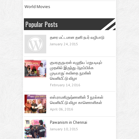
World Movies
Popular Posts
தரை மட்டமான தனி நபர் வழிபாடு
January 24, 2015
குமரகுருபரன் எழுதிய ‘மறுபடியும்
முதலில் இருந்து ஆரம்பிக்க
முடியாது’ கவிதை நூலின்
வெளியீட்டு விழா
February 14, 2016
எஸ்.ராமகிருஷ்ணனின் 3 நூல்கள்
வெளியீட்டு விழா காணொளிகள்
April 06, 2016
Pawanism in Chennai
January 10, 2015