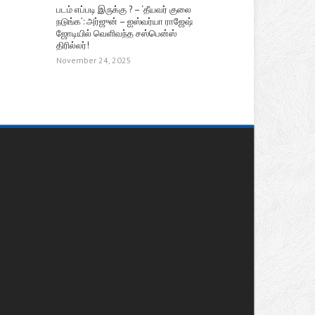
படம் எப்படி இருக்கு ? – ‘தீயவர் குலை
நடுங்க’: அர்ஜுன் – ஐஸ்வர்யா ராஜேஷ்
ஜோடியில் வெளிவந்த சஸ்பென்ஸ்
திரில்லர்!
November 24, 2025