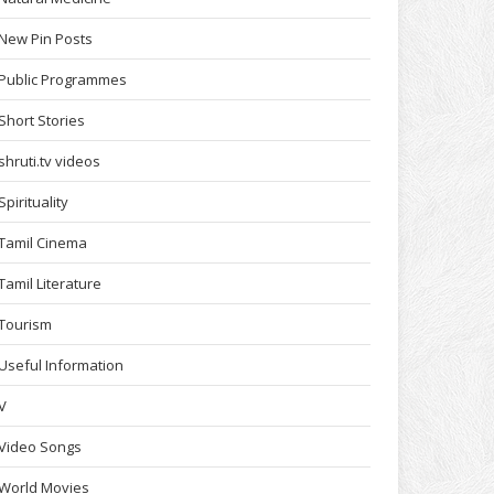
New Pin Posts
Public Programmes
Short Stories
shruti.tv videos
Spirituality
Tamil Cinema
Tamil Literature
Tourism
Useful Information
V
Video Songs
World Movies