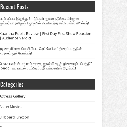
Recent Posts
படம் எப்படி இருக்கு ? – ‘தீயவர் குலை நடுங்க’: அர்ஜுன் –
ஐஸ்வர்யா ராஜேஷ் ஜோடியில் வெளிவந்த சஸ்பென்ஸ் திரில்லர்!
Kaantha Public Review | First Day First Show Reaction
| Audience Verdict
நடிகை சிம்ரன் வெளியிட்ட ‘ரெட் லேபிள் ‘ திரைப்படத்தின்
ஃபர்ஸ்ட் லுக் போஸ்டர்!
மெகா பவர் ஸ்டார் ராம் சரண், ஜான்வி கபூர் இணையும் “பெத்தி”
(peddi) பட பாடல் படப்பிடிப்பு இலங்கையில் ஆரம்பம்!
Categories
Actress Gallery
Asian Movies
Billboard Junction