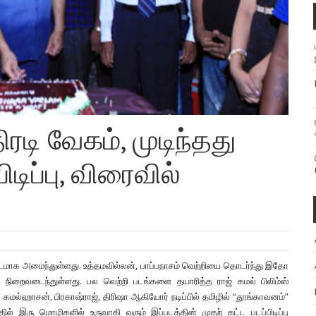
டி வேகம், முடிந்தது
டிப்பு, விரைவில்
மாக அமைந்துள்ளது. உத்தமவில்லன், பாப்பநாசம் வெற்றியை தொடர்ந்து இதோ
்பு நிறைவடைந்துள்ளது. பல வெற்றி படங்களை தயாரித்த ராஜ் கமல் பிலிம்ஸ்
கமல்ஹாசன், பிரகாஷ்ராஜ், திரிஷா ஆகியோர் நடிப்பில் தமிழில் “தூங்காவனம்”
்தில் இரு மொழிகளில் உருவாகி வரும் இப்படத்தின் முதற் கட்ட படப்பிடிப்பு