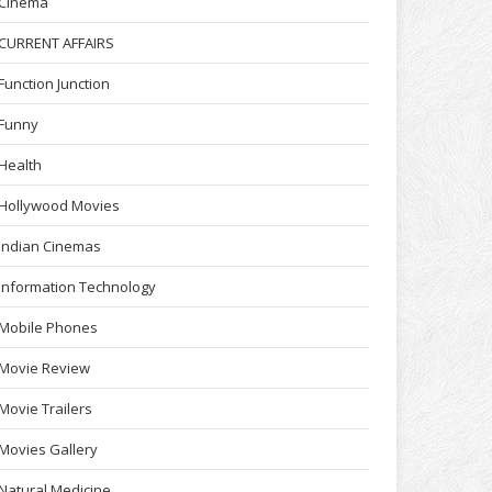
Cinema
CURRENT AFFAIRS
Function Junction
Funny
Health
Hollywood Movies
Indian Cinemas
Information Technology
Mobile Phones
Movie Review
Movie Trailers
Movies Gallery
Natural Medicine