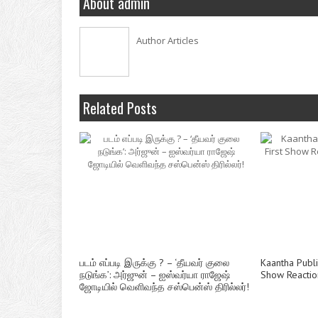
About admin
Author Articles
Related Posts
படம் எப்படி இருக்கு ? – ‘தீயவர் குலை
Kaantha Public
நடுங்க’: அர்ஜுன் – ஐஸ்வர்யா ராஜேஷ்
Show Reaction
ஜோடியில் வெளிவந்த சஸ்பென்ஸ் திரில்லர்!