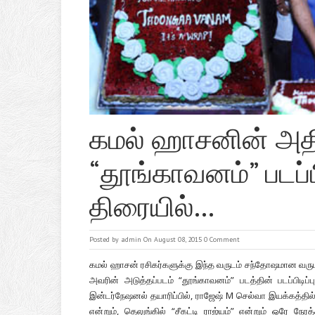
கமல் ஹாசனின் அதிர
“தூங்காவனம்” படப்பி
திரையில்…
Posted by
admin
On August 08, 2015
0 Comment
கமல் ஹாசன் ரசிகர்களுக்கு இந்த வருடம் சந்தோஷமான வருட
அவரின் அடுத்தப்படம் “தூங்காவனம்” படத்தின் படப்பிடிப
இன்டர்நேஷனல் தயாரிப்பில், ராஜேஷ் M செல்வா இயக்கத்தில் 
என்றும், தெலுங்கில் “சீகட்டி ராஜ்யம்” என்றும் ஒரே நேரத