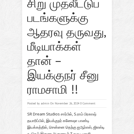
சிறு முதலீட்டுப்
படங்களுக்கு
ஆதரவு தருவது,
மீடியாக்கள்
தான் –
இயக்குநர் சீனு
ராமசாமி !!
Posted by
admin
On November 26, 2024
0 Comment
SR Dream Studios சார்பில், S.ராம் பிரகாஷ்
தயாரிப்பில், இயக்குநர் கணேஷா பாண்டி
இயக்கத்தில், சென்னை தெற்கு ஐஆர்எஸ், ஜிஎஸ்டி
கூடுதல் இணை ஆணையர் T சமய முரளி,