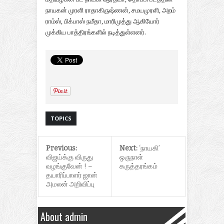
நாயகன் முரளி ராதாகிருஷ்ணன், சமயமுரளி, அறம்
ராம்ஸ், பிக்பாஸ் நமீதா, மாரிமுத்து ஆகியோர்
முக்கிய பாத்திரங்களில் நடித்துள்ளனர்.
TOPICS
Previous:
Next:
‘நாயகி’
விஜய்க்கு விருது
ஒருநாள்
வழங்குவேன் ! –
கருத்தரங்கம்
தயாரிப்பாளர் ஜான்
அமலன் அறிவிப்பு
About admin