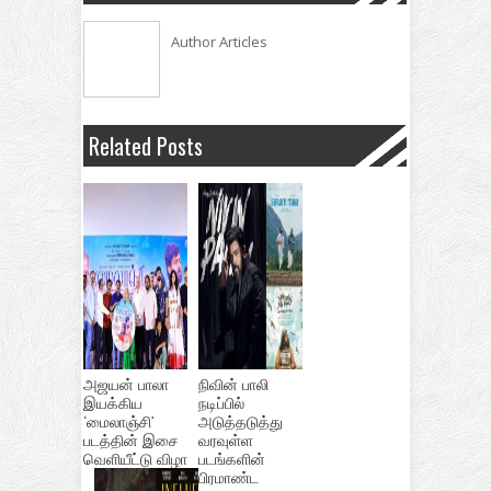
Author Articles
Related Posts
அஜயன் பாலா
நிவின் பாலி
இயக்கிய
நடிப்பில்
‘மைலாஞ்சி’
அடுத்தடுத்து
படத்தின் இசை
வரவுள்ள
வெளியீட்டு விழா
படங்களின்
பிரமாண்ட