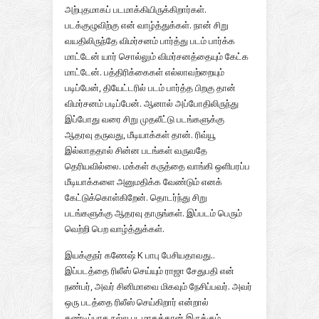
அற்புதமாகப் படமாக்கியிருக்கிறார்கள்.
படக்குழுவிற்கு என் வாழ்த்துக்கள். நான் சிறு
வயதிலிருந்தே விமர்சனம் பார்த்து படம் பார்க்க
மாட்டேன் யார் சொல்லும் விமர்சனத்தையும் கேட்க
மாட்டேன். பத்திரிக்கைகள் எல்லாவற்றையும்
படிப்பேன், தியேட்டரில் படம் பார்த்த பிறகு தான்
விமர்சனம் படிப்பேன். ஆனால் அப்போதிலிருந்து
இப்போது வரை சிறு முதலீட்டு படங்களுக்கு
ஆதரவு தருவது, மீடியாக்கள் தான். ரிவ்யூ
இல்லாததால் சின்ன படங்கள் வருவதே
தெரியவில்லை. மக்கள் கருத்தை வாங்கி ஒளிபரப்ப
மீடியாக்களை அனுமதிக்க வேண்டும் எனக்
கேட்டுக்கொள்கிறேன். தொடர்ந்து சிறு
படங்களுக்கு ஆதரவு தாருங்கள். இப்படம் பெரும்
வெற்றி பெற வாழ்த்துக்கள்.
இயக்குநர் கணேஷ் K பாபு பேசியதாவது..
இப்படத்தை ரிலீஸ் செய்யும் ராஜா சேதுபதி என்
நண்பர், அவர் சினிமாவை மிகவும் நேசிப்பவர். அவர்
ஒரு படத்தை ரிலீஸ் செய்கிறார் என்றால்
கண்டிப்பாக நல்ல படமாகத்தான் இருக்கும்.