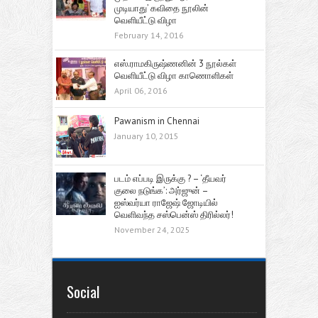
முடியாது’ கவிதை நூலின்
வெளியீட்டு விழா
February 14, 2016
எஸ்.ராமகிருஷ்ணனின் 3 நூல்கள்
வெளியீட்டு விழா காணொளிகள்
April 06, 2016
Pawanism in Chennai
January 10, 2015
படம் எப்படி இருக்கு ? – ‘தீயவர்
குலை நடுங்க’: அர்ஜுன் –
ஐஸ்வர்யா ராஜேஷ் ஜோடியில்
வெளிவந்த சஸ்பென்ஸ் திரில்லர்!
November 24, 2025
Social