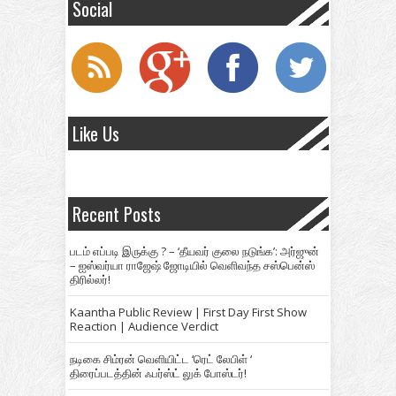
Social
Like Us
Recent Posts
படம் எப்படி இருக்கு ? – ‘தீயவர் குலை நடுங்க’: அர்ஜுன்
– ஐஸ்வர்யா ராஜேஷ் ஜோடியில் வெளிவந்த சஸ்பென்ஸ்
திரில்லர்!
Kaantha Public Review | First Day First Show
Reaction | Audience Verdict
நடிகை சிம்ரன் வெளியிட்ட ‘ரெட் லேபிள் ‘
திரைப்படத்தின் ஃபர்ஸ்ட் லுக் போஸ்டர்!