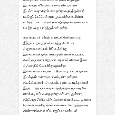
இயக்குநர் கணேஷா பாண்டி மிக நன்றாக
இயக்கியிருக்கிறார். மிக நன்றாக நடித்துள்ளார்.
பட்ஜெட் கேட்டேன் நம்ப முடியவில்லை. சின்ன
பட்ஜெட்ட்டில் மிக நன்றாக எடுத்துள்ளார்கள். படம்
வெற்றி பெற வாழ்த்துக்கள். நன்றி.
தயாரிப்பாளர் சுரேஷ் காமாட்சி பேசியதாவது
இந்தப்படத்தை நான் பார்த்து விட்டேன்.
அருமையான படம். இப்படத்திற்கு
இசையமைத்துள்ள சமயமுரளி எனக்கு நண்பர்.
அவர் ஒரு அரசு அதிகாரி. ஆனால் சினிமா இசை
ஆர்வத்தில் தொடர்ந்து முயன்று,
இசையமைப்பாளராக மாறியுள்ளார். வாழ்த்துக்கள்.
இயக்குநர் கணேஷா பாண்டி மிக நன்றாக
இயக்கியுள்ளார். அதை விட நன்றாக நடித்துள்ளார்.
இந்த மாதிரி ஒரு கதாபாத்திரத்தில் நடிப்பது மிக
மிகக் கடினம். அதை நன்றாகச் செய்துள்ளார்.
இப்போது சினிமாவில் விமர்சனம் வரக்கூடாது எனச்
சொல்லி வருகிறார்கள். என்னைப் பொறுத்தவரை
விமர்சனங்களை எப்போதும் வரவேற்பேன்.