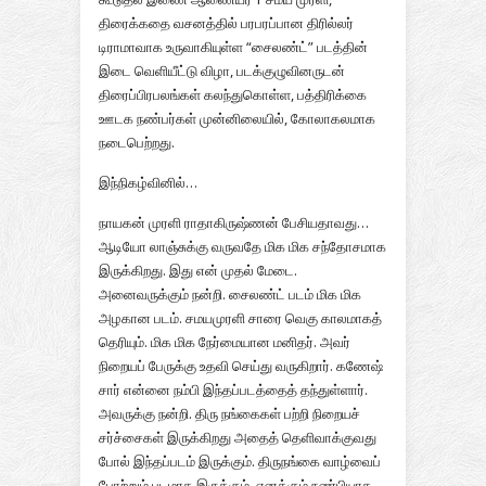
திரைக்கதை வசனத்தில் பரபரப்பான திரில்லர்
டிராமாவாக உருவாகியுள்ள “சைலண்ட்” படத்தின்
இடை வெளியீட்டு விழா, படக்குழுவினருடன்
திரைப்பிரபலங்கள் கலந்துகொள்ள, பத்திரிக்கை
ஊடக நண்பர்கள் முன்னிலையில், கோலாகலமாக
நடைபெற்றது.
இந்நிகழ்வினில்…
நாயகன் முரளி ராதாகிருஷ்ணன் பேசியதாவது…
ஆடியோ லாஞ்சுக்கு வருவதே மிக மிக சந்தோசமாக
இருக்கிறது. இது என் முதல் மேடை.
அனைவருக்கும் நன்றி. சைலண்ட் படம் மிக மிக
அழகான படம். சமயமுரளி சாரை வெகு காலமாகத்
தெரியும். மிக மிக நேர்மையான மனிதர். அவர்
நிறையப் பேருக்கு உதவி செய்து வருகிறார். கணேஷ்
சார் என்னை நம்பி இந்தப்படத்தைத் தந்துள்ளார்.
அவருக்கு நன்றி. திரு நங்கைகள் பற்றி நிறையச்
சர்ச்சைகள் இருக்கிறது அதைத் தெளிவாக்குவது
போல் இந்தப்படம் இருக்கும். திருநங்கை வாழ்வைப்
போற்றும் படமாக இருக்கும். எனக்கும் நண்பியாக