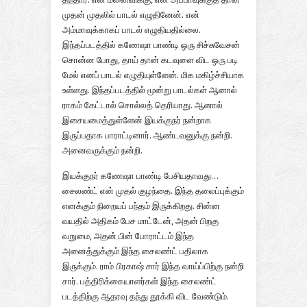
முதன் முதலில் பாடல் எழுதினேன். என்
அம்மாவுக்காகப் பாடல் எழுதியதில்லை.
இந்தப்படத்தில் கணேஷா பாண்டி ஒரு சிச்சுவேசன்
சொன்ன போது, தாய் தான் கடவுளை விட ஒரு படி
மேல் எனப் பாடல் எழுதியுள்ளேன். மிக மகிழ்ச்சியாக
உள்ளது. இந்தப்படத்தில் மூன்று பாடல்கள் ஆனால்
ராகம் கேட்டால் சொல்லத் தெரியாது. ஆனால்
இசையமைத்துள்ளேன் இயக்குநர் நன்றாக
இருப்பதாக பாராட்டினார். ஆண்டவனுக்கு நன்றி.
அனைவருக்கும் நன்றி.
இயக்குநர் கணேஷா பாண்டி பேசியதாவது…
சைலண்ட் என் முதல் குழந்தை. இந்த தலைப்புக்கும்
எனக்கும் நிறையப் பந்தம் இருக்கிறது. சின்ன
வயதில் அதிகம் பேச மாட்டேன், அதன் பிறகு
வறுமை, அதன் பின் போராட்டம் இந்த
அனைத்துக்கும் இந்த சைலண்ட் பதிலாக
இருக்கும். ராம் பிரகாஷ் சார் இந்த வாய்ப்பிற்கு நன்றி
சார். பத்திரிக்கையாளர்கள் இந்த சைலண்ட்
படத்திற்கு ஆதரவு தந்து தூக்கி விட வேண்டும்.