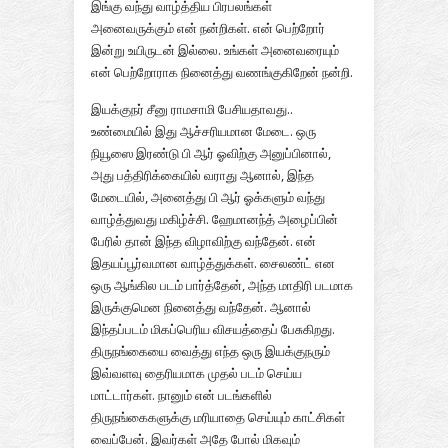
இங்கு வந்து வாழ்த்திய பிரபலங்கள்
அனைவருக்கும் என் நன்றிகள். என் பெற்றோர்
இன்று உயிருடன் இல்லை. உங்கள் அனைவரையும்
என் பெற்றோராக நினைத்து வணங்குகிறேன் நன்றி.
இயக்குநர் சீனு ராமசாமி பேசியதாவது..
உண்மையில் இது ஆச்சரியமான மேடை. ஒரு
நியூஸை இரண்டு பி ஆர் ஓவிற்கு அனுப்பினால்,
அது பத்திரிக்கையில் வராது ஆனால், இந்த
மேடையில், அனைத்து பி ஆர் ஓக்களும் வந்து
வாழ்த்துவது மகிழ்ச்சி. ஹேமானந்த் அழைப்பின்
பேரில் தான் இந்த விழாவிற்கு வந்தேன். என்
இதயப்பூர்வமான வாழ்த்துக்கள். சைலண்ட் என
ஒரு ஆங்கில படம் பார்த்தேன், அந்த மாதிரி படமாக
இருக்குமென நினைத்து வந்தேன். ஆனால்
இந்தப்படம் மிகப்பெரிய விசயத்தைப் பேசுகிறது.
திருநங்கையை வைத்து எந்த ஒரு இயக்குநரும்
இவ்வளவு தைரியமாக முதல் படம் செய்ய
மாட்டார்கள். நானும் என் படங்களில்
திருநங்கைகளுக்கு மரியாதை செய்யும் காட்சிகள்
வைப்பேன். இவர்கள் அதே போல் மிகவும்