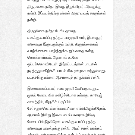
திருநங்கை நமீதா இங்கு இருக்கிறார். அவருக்கு
நன்றி. இப்படத்திற்கு உங்கள் ஆதரவைத் தாருங்கள்
நன்றி.
திருநங்கை நமீதா பேசியதாவது…
எனக்கு வாய்ப்பு தந்த சமயமுரளி சார், இயக்குநர்
கணேஷா இருவருக்கும் நன்றி. திருநங்கைகள்
வாழ்க்கையை எடுத்துக்கூறும் கதை என்று
சொன்னார்கள். அதனால் உடனே
ஒப்புக்கொண்டேன். இந்தப்படத்தின் பாடலில்
நடித்தது மகிழ்ச்சி. பாடல் மிக நன்றாக வந்துள்ளது.
படத்திற்கு உங்கள் ஆதரவைத் தாருங்கள் நன்றி.
இசையமைப்பாளர் சமய முரளி பேசியதாவது…
முதல் மேடை மிக மகிழ்ச்சியாக உள்ளது. காலேஜ்
காலத்தில், மியூசிக் ட்ரூப்பில்
சேர்த்துக்கொள்வார்களா? என ஏங்கியிருக்கிறேன்.
ஆனால் இன்று இசையமைப்பாளராக இங்கு
மேடையில் நிற்கிறேன். எனக்கு வாய்ப்பு தந்த
கணேஷா பாண்டிக்கு நன்றி. அவர் தான் ஊக்கம்
தந்தார். என் மனைவிக்கு, என் அப்பாவுக்குத் தான்