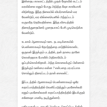
இன்றைய காலகட்டத்தில் முதல் ஷோவில் கூட்டம்
வரவில்லை எனும் போது அடுத்த ஷோ காலியாகி
விடுகிறது. இந்த நிலையில் விமர்சனங்கள் வர
வேண்டும், வர வில்லையெனில் அந்தப்படம்
வருவதே தெரிவதில்லை. இந்த விசயத்தில்
திரைத்துறையினர் முறையாகப் பேசி முடிவெடுக்க
வேண்டும்.
உடலால் ஆணாகவும் உடை நடவடிக்கையில்
பெண்ணாகவும் தோற்றத்தை மாற்றிக்கொண்ட
ஒருவன் இருக்கும் படத்தில், தன் தாயை தானே
கொன்றதாக போலீஸ் அதிகாரியிடம்
ஒப்புக்கொள்கிறான். அந்த கொலைக்குப் பின்னால்
இருக்கும் உண்மை என்ன ? என்பதை பரபரப்பாக
சொல்லும் திரைப்படம் தான் சைலன்ட்.
இப்படத்தில் ஆணாகவும் பெண்ணாகவும் ஒரே
கதாப்பாத்திரத்தில் வெளிப்படுத்தும் புவனேஸ்வரி
எனும் புவனேஸ்வரன் கதாப்பாத்திரத்தில் இயக்குநர்
கணேஷா பாண்டி நடித்துள்ளார்.
மதியழகன் பட நாயகி ஆரத்யா, தொப்பி படத்தின்