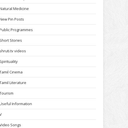
Natural Medicine
New Pin Posts
Public Programmes
Short Stories
shruti.tv videos
Spirituality
Tamil Cinema
Tamil Literature
Tourism
Useful Information
V
Video Songs