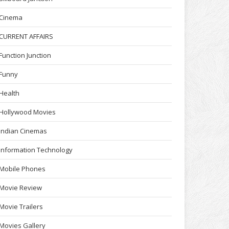
Cinema
CURRENT AFFAIRS
Function Junction
Funny
Health
Hollywood Movies
Indian Cinemas
Information Technology
Mobile Phones
Movie Review
Movie Trailers
Movies Gallery