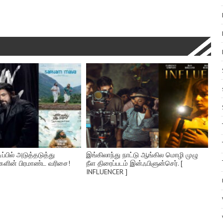
ிப்பில் அடுத்தடுத்து
இங்கிலாந்து நாட்டு ஆங்கில மொழி முழு
களின் பிரமாண்ட வரிசை!
நீள திரைப்படம் இன்ஃபிளுன்செர். [
INFLUENCER ]