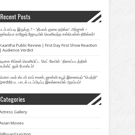
Recent Posts
படம் எப்படி இருக்கு ? – ‘தீயவர் குலை நடுங்க’: அர்ஜுன் –
ஐஸ்வர்யா ராஜேஷ் ஜோடியில் வெளிவந்த சஸ்பென்ஸ் திரில்லர்!
Kaantha Public Review | First Day First Show Reaction
| Audience Verdict
நடிகை சிம்ரன் வெளியிட்ட ‘ரெட் லேபிள் ‘ திரைப்படத்தின்
ஃபர்ஸ்ட் லுக் போஸ்டர்!
மெகா பவர் ஸ்டார் ராம் சரண், ஜான்வி கபூர் இணையும் “பெத்தி”
(peddi) பட பாடல் படப்பிடிப்பு இலங்கையில் ஆரம்பம்!
Categories
Actress Gallery
Asian Movies
Billboard Junction