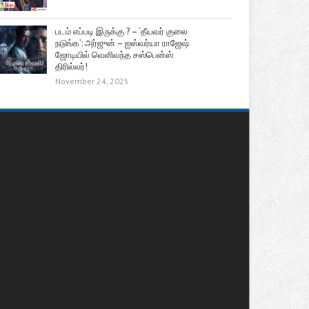
படம் எப்படி இருக்கு ? – ‘தீயவர் குலை
நடுங்க’: அர்ஜுன் – ஐஸ்வர்யா ராஜேஷ்
ஜோடியில் வெளிவந்த சஸ்பென்ஸ்
திரில்லர்!
November 24, 2025