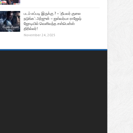
படம் எப்படி இருக்கு ? – ‘தீயவர் குலை
நடுங்க’: அர்ஜுன் – ஐஸ்வர்யா ராஜேஷ்
ஜோடியில் வெளிவந்த சஸ்பென்ஸ்
திரில்லர்!
November 24, 2025