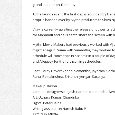
grand manner on Thursday.
At the launch event, the first clap is sounded by Ha
script is handed over by Mythri producers to Shiva Njr
Vijay is currently awaiting the release of powerful a
for Mahanati and he is set to share the screen with h
Mythri Movie Makers had previously worked with Vija
together again. Same with Samantha, they worked fo
schedule will commence in Kashmir in a couple of day
and Alleppey for the forthcoming schedules.
Cast – Vijay Deverakonda, Samantha, Jayaram, Sachin
Rahul Ramakrishna, Srikanth Iyengar, Saranya
Makeup: Basha
Costume designers: Rajesh,Harman Kaur and Pallavi
Art: Utthara Kumar, Chandrika
Fights: Peter Heins
Writing assistance: Naresh Babu P
PRO: GSK MEDIA