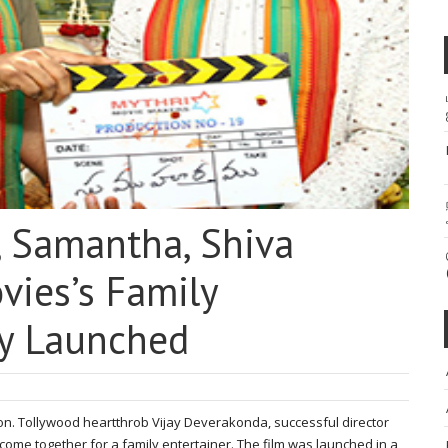
, Samantha, Shiva
vies’s Family
ly Launched
ion. Tollywood heartthrob Vijay Deverakonda, successful director
come together for a family entertainer. The film was launched in a