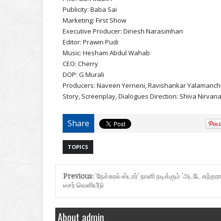
Publicity: Baba Sai
Marketing: First Show
Executive Producer: Dinesh Narasimhan
Editor: Prawin Pudi
Music: Hesham Abdul Wahab
CEO: Cherry
DOP: G Murali
Producers: Naveen Yerneni, Ravishankar Yalamanchi
Story, Screenplay, Dialogues Direction: Shiva Nirvan
Share
TOPICS
Previous:
‘நேச்சுரல் ஸ்டார்’ நானி நடிக்கும் ‘அடடே சுந்தரா
டீசர் வெளியீடு
About admin