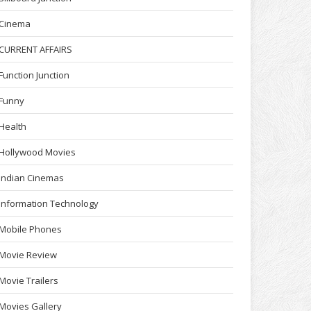
Cinema
CURRENT AFFAIRS
Function Junction
Funny
Health
Hollywood Movies
Indian Cinemas
Information Technology
Mobile Phones
Movie Review
Movie Trailers
Movies Gallery