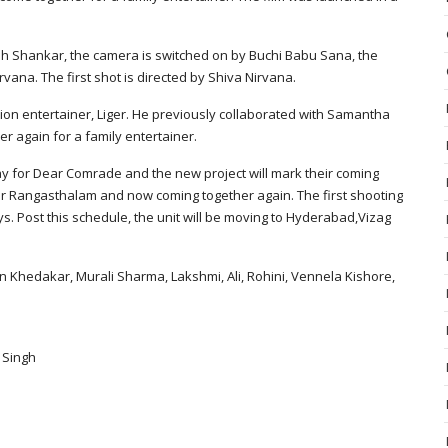
rish Shankar, the camera is switched on by Buchi Babu Sana, the
vana. The first shot is directed by Shiva Nirvana.
ction entertainer, Liger. He previously collaborated with Samantha
er again for a family entertainer.
y for Dear Comrade and the new project will mark their coming
r Rangasthalam and now coming together again. The first shooting
s. Post this schedule, the unit will be moving to Hyderabad,Vizag
 Khedakar, Murali Sharma, Lakshmi, Ali, Rohini, Vennela Kishore,
 Singh