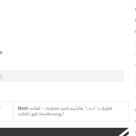
li
a
’
Next:
கவின் – அபர்ணா தாஸ் நடிப்பில், “டாடா” படத்தின்
ஃபர்ஸ்ட் லுக் வெளியானது !