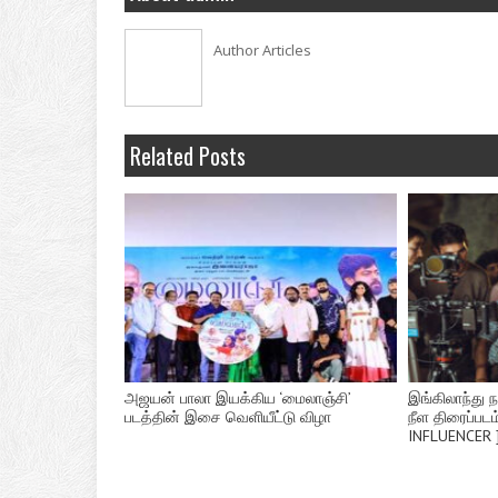
Author Articles
Related Posts
அஜயன் பாலா இயக்கிய ‘மைலாஞ்சி’
இங்கிலாந்து 
படத்தின் இசை வெளியீட்டு விழா
நீள திரைப்படம
INFLUENCER 