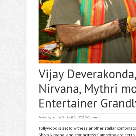
Vijay Deverakonda
Nirvana, Mythri mo
Entertainer Grand
Posted by
admin
On April 21, 2022
0 Comment
Tollywood is set to witness another stellar combinat
Shiva Nirvana, and star actress Samantha are set to 