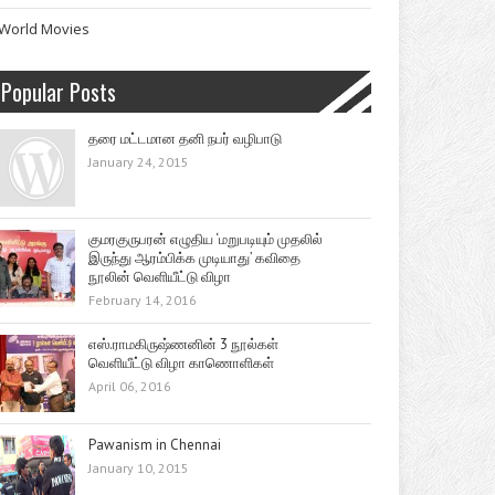
World Movies
Popular Posts
தரை மட்டமான தனி நபர் வழிபாடு
January 24, 2015
குமரகுருபரன் எழுதிய ‘மறுபடியும் முதலில்
இருந்து ஆரம்பிக்க முடியாது’ கவிதை
நூலின் வெளியீட்டு விழா
February 14, 2016
எஸ்.ராமகிருஷ்ணனின் 3 நூல்கள்
வெளியீட்டு விழா காணொளிகள்
April 06, 2016
Pawanism in Chennai
January 10, 2015