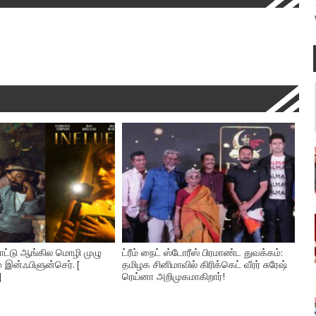
நாட்டு ஆங்கில மொழி முழு
ட்ரீம் நைட் ஸ்டோரீஸ் பிரமாண்ட துவக்கம்:
் இன்ஃபிளுன்செர். [
தமிழக சினிமாவில் கிரிக்கெட் வீரர் சுரேஷ்
]
ரெய்னா அறிமுகமாகிறார்!