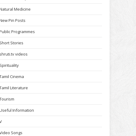
Natural Medicine
New Pin Posts
Public Programmes
Short Stories
shruti.tv videos
Spirituality
Tamil Cinema
Tamil Literature
Tourism
Useful Information
V
Video Songs