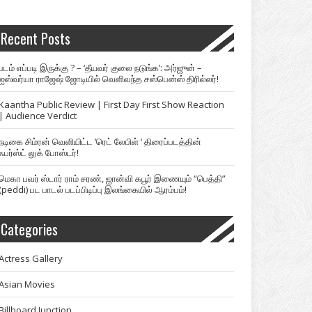
Recent Posts
படம் எப்படி இருக்கு ? – ‘தீயவர் குலை நடுங்க’: அர்ஜுன் –
ஐஸ்வர்யா ராஜேஷ் ஜோடியில் வெளிவந்த சஸ்பென்ஸ் திரில்லர்!
Kaantha Public Review | First Day First Show Reaction
| Audience Verdict
நடிகை சிம்ரன் வெளியிட்ட ‘ரெட் லேபிள் ‘ திரைப்படத்தின்
ஃபர்ஸ்ட் லுக் போஸ்டர்!
மெகா பவர் ஸ்டார் ராம் சரண், ஜான்வி கபூர் இணையும் “பெத்தி”
(peddi) பட பாடல் படப்பிடிப்பு இலங்கையில் ஆரம்பம்!
Categories
Actress Gallery
Asian Movies
Billboard Junction