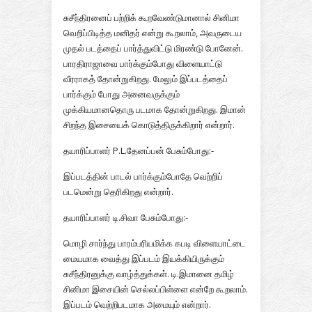
சுசீந்திரனைப் பற்றிக் கூறவேண்டுமானால் சினிமா
வெறிப்பிடித்த மனிதர் என்று கூறலாம், அவருடைய
முதல் படத்தைப் பார்த்துவிட்டு மிரண்டு போனேன்.
பாரதிராஜாவை பார்க்கும்போது விளையாட்டு
வீரராகத் தோன்றுகிறது. மேலும் இப்படத்தைப்
பார்க்கும் போது அனைவருக்கும்
முக்கியமானதொரு படமாக தோன்றுகிறது. இமான்
சிறந்த இசையைக் கொடுத்திருக்கிறார் என்றார்.
தயாரிப்பாளர் P.L.தேனப்பன் பேசும்போது:-
இப்படத்தின் பாடல் பார்க்கும்போதே வெற்றிப்
படமென்று தெரிகிறது என்றார்.
தயாரிப்பாளர் டி.சிவா பேசும்போது:-
மொழி சார்ந்து பாரம்பரியமிக்க கபடி விளையாட்டை
மையமாக வைத்து இப்படம் இயக்கியிருக்கும்
சுசீந்திரனுக்கு வாழ்த்துக்கள். டி.இமானை தமிழ்
சினிமா இசையின் செல்லப்பிள்ளை என்றே கூறலாம்.
இப்படம் வெற்றிபடமாக அமையும் என்றார்.