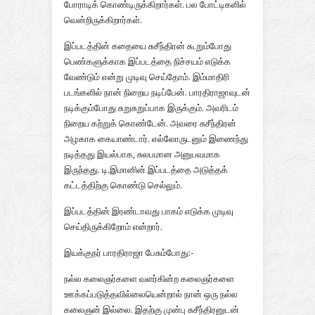
போராடிக் கொண்டிருக்கிறார்கள். பல போட்டிகளில்
வென்றிருக்கிறார்கள்.
இப்படத்தின் கதையை சுசீந்திரன் கூறும்போது
பெண்களுக்காக இப்படத்தை நிச்சயம் எடுக்க
வேண்டும் என்று முடிவு செய்தோம். இம்மாதிரி
படங்களில் நான் நிறைய நடிப்பேன். பாரதிராஜாவுடன்
நடிக்கும்போது சுறுசுறுப்பாக இருக்கும். அவரிடம்
நிறைய கற்றுக் கொண்டேன். அவரை சுசீந்திரன்
அழகாக கையாண்டார். எல்லோருடனும் இணைந்து
நடித்தது இயல்பாக, சுலபமான அனுபவமாக
இருந்தது. டி.இமானின் இப்படத்தை அடுத்தக்
கட்டத்திற்கு கொண்டு செல்லும்.
இப்படத்தின் இரண்டாவது பாகம் எடுக்க முடிவு
செய்திருக்கிறோம் என்றார்.
இயக்குநர் பாரதிராஜா பேசும்போது:-
நல்ல கலைஞர்களை வளர்கின்ற கலைஞர்களை
ஊக்கப்படுத்தவில்லையென்றால் நான் ஒரு நல்ல
கலைஞன் இல்லை. இதற்கு முன்பு சுசீந்திரனுடன்