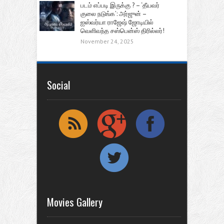
படம் எப்படி இருக்கு ? – ‘தீயவர்
குலை நடுங்க’: அர்ஜுன் –
ஐஸ்வர்யா ராஜேஷ் ஜோடியில்
வெளிவந்த சஸ்பென்ஸ் திரில்லர்!
November 24, 2025
Social
Movies Gallery