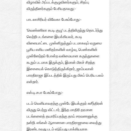
விழாவில் அப்படக்குழுவினர்களும், சிறப்பு
விருந்தினர்களும் பேசியதாவது:-
பாடலாசிரியர் விவேகா பேசும்போது:-
‘வெண்ணிலா கபடி குழு’ படத்திலிருந்து தொடர்ந்து
வெற்றி படங்களை இயக்கியவர், கபடி
விளையாட்டை முன்னிறுத்தும் படமாகவும் வறுமை
பூசிய எளிய மனிதர்களின் வாழ்வு, பெண்களின்
முன்னேற்றம் போன்ற வலிமையான கருத்துகளை
கூறும் படமாக இருக்கும், இமான் மிகச் சிறந்த
இசையைக் கொடுத்திருக்கிறார், ஜாம்பவான்
பாரதிராஜா இப்படத்தில் இருப்பது மிகப் பெரிய பலம்
என்றார்.
எஸ்.டி.சபா பேசும்போது:-
படம் வெளியாவதற்கு முன்பே இயக்குநர் சுசீந்திரன்
விருது பெற்று விட்டார், இந்த மாதிரி தரமான
படங்களைத் தயாரிப்பதற்கு தாய் சரவணனுக்கு
நன்றி. எங்கள் ஆசானான பாரதிராஜாவை வைத்து
இரண்டாவது படம் எடுப்பது பாக்கியமாக