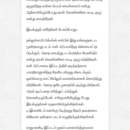
குழுவிற்கு என்ன பெயர் வைக்கலாம் என்று
ஆலோசிக்கும்போது நான் ‘வெண்ணிலா கபடி குழு’
என்று வைத்தேன்.
இயக்குநர் சுசீந்திரன் பேசும்போது:-
நல்லுச்சாமி பிக்சர்ஸ் சார்பில் இது எங்களுடைய
மூன்றாவது படம். என் அப்பாவிற்கு விளையாட்டு
பிடிக்கும். அதை வைத்து படமெடுக்க வேண்டும்
என்று தான் வெண்ணிலா கபடி குழு எடுத்தேன்.
என் அப்பாவை இப்படத்தில் நடித்தற்காக
பாரதிராஜாவிற்கு தேசிய விருது கிடைக்கும்.
ஒவ்வொரு காட்சியிலும் வசனங்களைக் கொடுத்து
விடுவேன். அதை ஒரே முறையில் நடித்து விடுவார்.
அவர் நடிப்பதை ரசித்துப் பார்த்துக்
கொண்டிருப்பேன். சசிகுமாரிமிருந்து 9 புது
இயக்குநர்கள் உருவாகியிருக்கிறார்கள்.
டி.இமானிடம் எனக்கு பிடித்தது நேரம் தவறாமை.
விவேகா நன்றாக பாடல் எழுதியிருக்கிறார்கள்.
ராஜபாண்டி இப்படம் மூலம் வசனகர்த்தாவாக