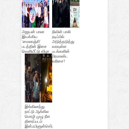
அஜயன் பாலா
நிவின் பாலி
இயக்கிய
நடிப்பில்
‘மைலாஞ்சி’
அடுத்தடுத்து
படத்தின் இசை
வரவுள்ள
வெளியீட்டு விழா
படங்களின்
பிரமாண்ட
வரிசை!
இங்கிலாந்து
நாட்டு ஆங்கில
மொழி முழு நீள
திரைப்படம்
இன்ஃபிளுன்செர்.