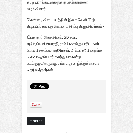
கபடி வீராங்களைகளுக்கு பதக்கங்களை
வழங்கினார்.
‘கென்னடி கிளப்’ படத்தின் இசை வெளியீட்டு
விழாவில் கலந்து கொண்ட சிறப்பு விருந்தினர்கள்:-
இயக்குநர் அகத்தியன், SD.சபா,
எழில்,லெனின்பாரதி, ராம்பிரகாஷ்,தயாரிப்பாளர்
பி,எல்,தேனப்பன்,கதிரேசன், அம்மா கிரியேஷன்ஸ்
டி.சிவாஆகியோர் கலந்து கொண்டு
படக்குழுவினருக்கு தங்களது வாழ்த்துக்களைத்
தெரிவித்தார்கள்
TOPICS