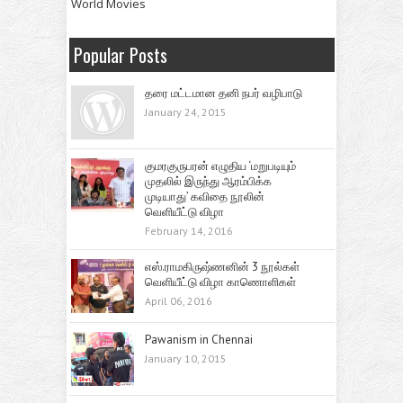
World Movies
Popular Posts
தரை மட்டமான தனி நபர் வழிபாடு
January 24, 2015
குமரகுருபரன் எழுதிய ‘மறுபடியும்
முதலில் இருந்து ஆரம்பிக்க
முடியாது’ கவிதை நூலின்
வெளியீட்டு விழா
February 14, 2016
எஸ்.ராமகிருஷ்ணனின் 3 நூல்கள்
வெளியீட்டு விழா காணொளிகள்
April 06, 2016
Pawanism in Chennai
January 10, 2015