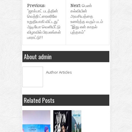
Previous:
Next:
பெண்
“ஜாக்பாட் படத்தின்
கல்வியின்
வெற்றி ட்ரைலரிலே
அவசியத்தை
உறுதியாகி விட்டது”
உணர்த்த வரும் படம்
ஆடியோ வெளியீட்டு
“இது என் காதல்
விழாவில் பிரபலங்கள்
புத்தகம்”
பாராட்டு!!
About admin
Author Articles
Related Posts