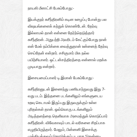
நாயகி மீனாட்சி பேசும்போது:-
இயக்குநர் சுசீந்திரனிம் கடின உழைப்பு போன்று பல
விஷயங்களைக் கற்றுக் கொண்டேன். தேர்வு
இல்லாமல் தான் என்னை தேர்ந்தெடுத்தார்
சுசீந்திரன். அதுபற்றி அவரிடம் கேட்கும்போது நான்
என் மேல் நம்பிக்கை வைத்துதான் உன்னைத் தேர்வு
செய்தேன் என்றார். சசிகுமார் மிக நல்ல
பயிற்சியாளர். ஒட்டன்சத்திரத்தை என்னால் மறக்க
முடியாது என்றார்.
இசையமைப்பாளர் டி.இமான் பேசும்போது:-
சுசீந்திரனுடன் இணைந்து பணியாற்றுவது இது 7-
வது படம். இத்தனை படங்களிலும் எங்களுடைய
உறவு கெடாமல் இருப்பது இருவருக்கும் உள்ள
புரிதல்கள் தான். ஒவ்வொரு படங்களிலும்
அடித்தளத்தை தெளிவாக அமைத்துக் கொடுப்பார்
சுசீந்திரன். விவேகாவும் பாடல் வரிகளை சிறப்பாக
எழுதியிருந்தார். மேலும், பின்னனி இசைக்கு
முக்கியத்துவம் கொடுக்கும் படமாக ‘கென்னடி