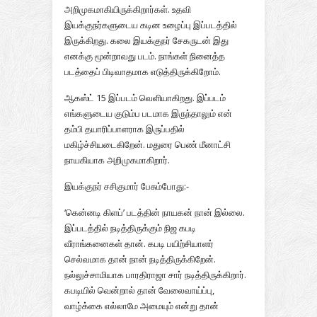
அறிமுகமாகியிருக்கிறார்கள். உதவி
இயக்குநர்களுடைய கடின உழைப்பு இப்படத்தில்
இருக்கிறது. கலை இயக்குநர் சேகருடன் இது
எனக்கு மூன்றாவது படம். நாங்கள் நினைத்த
படத்தைப் பிடிவாதமாக எடுத்திருக்கிறோம்.
ஆகஸ்ட் 15 இப்படம் வெளியாகிறது. இப்படம்
எங்களுடைய குடும்ப படமாக இருந்தாலும் என்
தம்பி தயாரிப்பாளராக இருப்பதில்
மகிழ்ச்சியடைகிறேன். மதுரை பெண் மீனாட்சி
நாயகியாக அறிமுகமாகிறார்.
இயக்குநர் சசிகுமார் பேசும்போது:-
‘கென்னடி கிளப்’ படத்தின் நாயகன் நான் இல்லை.
இப்படத்தில் நடித்திருக்கும் நிஜ கபடி
வீராங்கனைகள் தான். கபடி பயிற்சியாளர்
செல்வமாக தான் நான் நடித்திருக்கிறேன்.
நல்லுச்சாமியாக பாரதிராஜா சார் நடித்திருக்கிறார்.
கபடியில் வென்றால் தான் வேலைவாய்ப்பு,
வாழ்க்கை எல்லாமே அமையும் என்று தான்