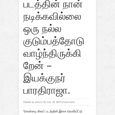
படத்தின் நான்
நடிக்கவில்லை
ஒரு நல்ல
குடும்பத்தோடு
வாழ்ந்திருக்கி
றேன் –
இயக்குநர்
பாரதிராஜா.
Posted by
admin
On July 28, 2019
0 Comment
‘கென்னடி கிளப்’ படத்தின் இசை வெளியீட்டு