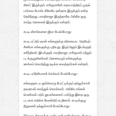
கிளப்’ இருக்கும். சசிகுமாரின் கதாபாத்திரம் முதல்
பார்வை போஸ்டரிலேயே நன்றாக இருக்கும் என்ற
தெரிந்தது. பாரதிராஜா இருந்தாலே அங்கே ஒரு
காந்த அலைகள் இருக்கும் என்றார்.
கபடி வீராங்கனை ஜீவா பேசும்போது:-
கபடி மட்டும் தான் எங்களுக்கு விளையாட தெரியும்.
சினிமா எங்களுக்கு புதியது. இருப்பினும் இயக்குநர்
சுசீந்திரன், இயக்குநர் பாரதிராஜா, சசிகுமார் மற்றும்
படக்குழுவினர்கள் அனைவரும் எங்களுக்கு
ஊக்கம் கொடுத்து நடிக்க வைத்தார்கள் என்றார்.
கபடி பயிற்சியாளர் செல்வம் பேசும்போது:-
எங்களுடைய ஒவ்வொரு போட்டிக்கும் நல்லுச்சாமி
தவறாமல் கலந்துக் கொள்வார். அங்கே எங்கள்
பெண்கள் படும் துயரங்களைப் பார்த்து இதை ஒரு
படமாக எடுக்க வேண்டும் கூறினார். கபடிக்குழு
நிறுவனர் நல்லுச்சாமி பேசும்போது:-
50 வருடங்களுக்கு முன்பு என் நண்பர்களுடன் கபடி