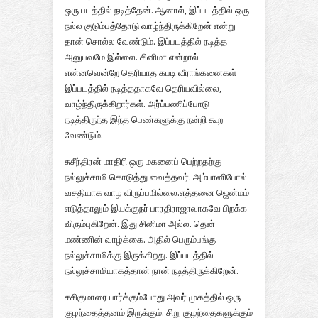
ஒரு படத்தில் நடித்தேன். ஆனால், இப்படத்தில் ஒரு
நல்ல குடும்பத்தோடு வாழ்ந்திருக்கிறேன் என்று
தான் சொல்ல வேண்டும். இப்படத்தில் நடித்த
அனுபவமே இல்லை. சினிமா என்றால்
என்னவென்றே தெரியாத கபடி வீராங்கனைகள்
இப்படத்தில் நடித்ததாகவே தெரியவில்லை,
வாழ்ந்திருக்கிறார்கள். அர்ப்பணிப்போடு
நடித்திருந்த இந்த பெண்களுக்கு நன்றி கூற
வேண்டும்.
சுசீந்திரன் மாதிரி ஒரு மகனைப் பெற்றதற்கு
நல்லுச்சாமி கொடுத்து வைத்தவர். அம்பானிபோல்
வசதியாக வாழ விருப்பமில்லை.எத்தனை ஜென்மம்
எடுத்தாலும் இயக்குநர் பாரதிராஜாவாகவே பிறக்க
விரும்புகிறேன். இது சினிமா அல்ல. தென்
மண்ணின் வாழ்க்கை. அதில் பெரும்பங்கு
நல்லுச்சாமிக்கு இருக்கிறது. இப்படத்தில்
நல்லுச்சாமியாகத்தான் நான் நடித்திருக்கிறேன்.
சசிகுமாரை பார்க்கும்போது அவர் முகத்தில் ஒரு
குழந்தைத்தனம் இருக்கும். சிறு குழந்தைகளுக்கும்