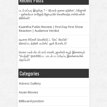
Recent Posts
படம் எப்படி இருக்கு ? – ‘தீயவர் குலை நடுங்க’: அர்ஜுன்
– ஐஸ்வர்யா ராஜேஷ் ஜோடியில் வெளிவந்த சஸ்பென்ஸ்
திரில்லர்!
Kaantha Public Review | First Day First Show
Reaction | Audience Verdict
நடிகை சிம்ரன் வெளியிட்ட ‘ரெட் லேபிள் ‘
திரைப்படத்தின் ஃபர்ஸ்ட் லுக் போஸ்டர்!
மெகா பவர் ஸ்டார் ராம் சரண், ஜான்வி கபூர் இணையும்
“பெத்தி” (peddi) பட பாடல் படப்பிடிப்பு இலங்கையில்
ஆரம்பம்!
Categories
Actress Gallery
Asian Movies
Billboard Junction