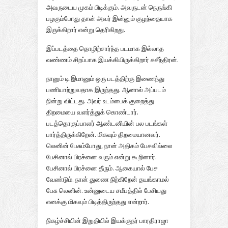
அவருடைய முகம் பிடிக்கும். அவருடன் நெருங்கி
பழகும்போது தான் அவர் இன்னும் குழந்தையாக
இருக்கிறார் என்று தெரிகிறது.
இப்படத்தை தொழிற்சார்ந்த படமாக இல்லாத
வண்ணம் சிறப்பாக இயக்கியிருக்கிறார் சுசீந்திரன்.
நானும் டி.இமானும் ஒரு படத்திற்கு இணைந்து
பணியாற்றுவதாக இருந்தது. ஆனால் அப்படம்
நின்று விட்டது. அவர் உடம்பைக் குறைத்து
திறமையை வளர்த்துக் கொண்டார்.
படத்தொகுப்பாளர் ஆண்டனியின் பல படங்கள்
பார்த்திருக்கிறேன். மிகவும் திறமையானவர்.
லெனின் பேசும்போது, நான் அதிகம் பேசவில்லை
பேசினால் பிரச்னை வரும் என்று கூறினார்.
பேசினால் பிரச்னை தீரும். ஆகையால் பேச
வேண்டும். நான் துணை நிற்கிறேன் தயங்காமல்
பேசு லெனின். உன்னுடைய சமீபத்தில் பேசியது
எனக்கு மிகவும் பிடித்திருந்தது என்றார்.
நிகழ்ச்சியின் இறுதியில் இயக்குநர் பாரதிராஜா