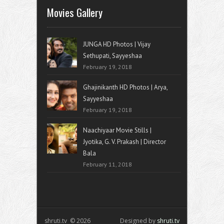
Movies Gallery
JUNGA HD Photos | Vijay
Sethupati, Sayyeshaa
February 19, 2018
Ghajinikanth HD Photos | Arya,
Sayyeshaa
February 19, 2018
Naachiyaar Movie Stills |
Jyotika, G. V. Prakash | Director
Bala
February 11, 2018
shruti.tv © 2026
Designed by
shruti.tv