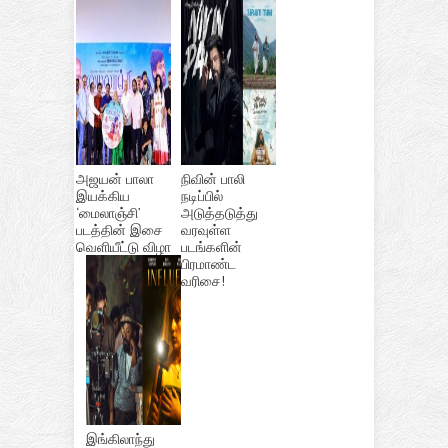
அஜயன் பாலா
நிவின் பாலி
இயக்கிய
நடிப்பில்
‘மைலாஞ்சி’
அடுத்தடுத்து
படத்தின் இசை
வரவுள்ள
வெளியீட்டு விழா
படங்களின்
பிரமாண்ட
வரிசை!
இங்கிலாந்து