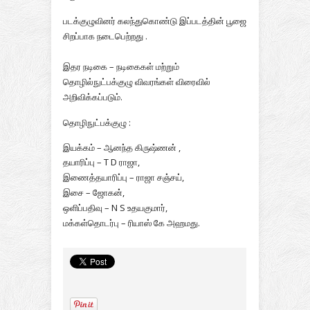
படக்குழுவினர் கலந்துகொண்டு இப்படத்தின்
பூஜை
சிறப்பாக நடைபெற்றது .
இதர நடிகை – நடிகைகள் மற்றும்
தொழில்நுட்பக்குழு விவரங்கள் விரைவில்
அறிவிக்கப்படும்.
தொழிநுட்பக்குழு :
இயக்கம் – ஆனந்த கிருஷ்ணன் ,
தயாரிப்பு – T D ராஜா,
இணைத்தயாரிப்பு – ராஜா சஞ்சய்,
இசை – ஜோகன்,
ஒளிப்பதிவு – N S உதயகுமார்,
மக்கள்தொடர்பு – ரியாஸ் கே அஹமது.