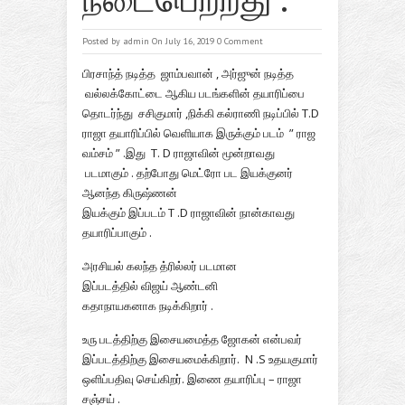
Posted by
admin
On July 16, 2019
0 Comment
பிரசாந்த் நடித்த ஜாம்பவான் , அர்ஜுன் நடித்த
வல்லக்கோட்டை ஆகிய படங்களின் தயாரிப்பை
தொடர்ந்து சசிகுமார் ,நிக்கி கல்ராணி நடிப்பில் T.D
ராஜா தயாரிப்பில் வெளியாக இருக்கும் படம் ” ராஜ
வம்சம் ” .இது T. D ராஜாவின் மூன்றாவது
படமாகும் . தற்போது
மெட்ரோ பட இயக்குனர்
ஆனந்த கிருஷ்ணன்
இயக்கும் இப்படம்
T .D ராஜாவின் நான்காவது
தயாரிப்பாகும் .
அரசியல் கலந்த த்ரில்லர் படமான
இப்படத்தில்
விஜய் ஆண்டனி
கதாநாயகனாக
நடிக்கிறார் .
உரு படத்திற்கு இசையமைத்த
ஜோகன்
என்பவர்
இப்படத்திற்கு இசையமைக்கிறார்.
N .S உதயகுமார்
ஒளிப்பதிவு
செய்கிறர்.
இணை தயாரிப்பு – ராஜா
சஞ்சய் .