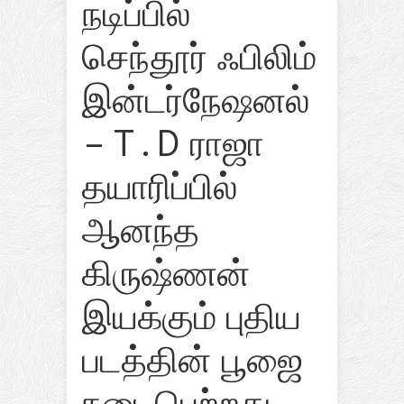
நடிப்பில்
செந்தூர் ஃபிலிம்
இன்டர்நேஷனல்
– T . D ராஜா
தயாரிப்பில்
ஆனந்த
கிருஷ்ணன்
இயக்கும் புதிய
படத்தின் பூஜை
நடைபெற்றது .