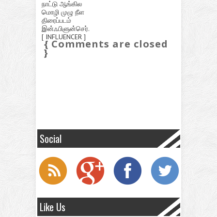
நாட்டு ஆங்கில
மொழி முழு நீள
திரைப்படம்
இன்ஃபிளுன்செர்.
[ INFLUENCER ]
{ Comments are closed
}
Social
Like Us