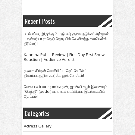
Recent Posts
படம் எப்படி இருக்கு ? – ‘தீயவர் குலை நடுங்க’: அர்ஜுன்
– ஐஸ்வர்யா ராஜேஷ் ஜோடியில் வெளிவந்த சஸ்பென்ஸ்
திரில்லர்!
Kaantha Public Review | First Day First Show
Reaction | Audience Verdict
நடிகை சிம்ரன் வெளியிட்ட ‘ரெட் லேபிள் ‘
திரைப்படத்தின் ஃபர்ஸ்ட் லுக் போஸ்டர்!
மெகா பவர் ஸ்டார் ராம் சரண், ஜான்வி கபூர் இணையும்
“பெத்தி” (peddi) பட பாடல் படப்பிடிப்பு இலங்கையில்
ஆரம்பம்!
Categories
Actress Gallery