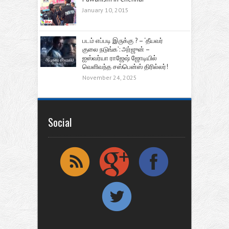
January 10, 2015
படம் எப்படி இருக்கு ? – ‘தீயவர்
குலை நடுங்க’: அர்ஜுன் –
ஐஸ்வர்யா ராஜேஷ் ஜோடியில்
வெளிவந்த சஸ்பென்ஸ் திரில்லர்!
November 24, 2025
Social