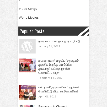
Video Songs
World Movies
Popular Posts
தரை மட்டமான தனி நபர் வழிபாடு
January 24, 2015
குமரகுருபரன் எழுதிய ‘மறுபடியும்
முதலில் இருந்து ஆரம்பிக்க
முடியாது’ கவிதை நூலின்
வெளியீட்டு விழா
February 14, 2016
எஸ்.ராமகிருஷ்ணனின் 3 நூல்கள்
வெளியீட்டு விழா காணொளிகள்
April 06, 2016
Pawanism in Chennai