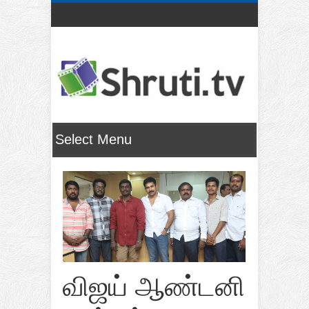
விஜய் ஆண்டனி