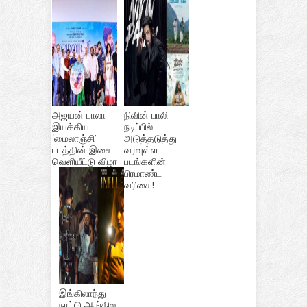
அஜயன் பாலா
நிவின் பாலி
இயக்கிய
நடிப்பில்
‘மைலாஞ்சி’
அடுத்தடுத்து
படத்தின் இசை
வரவுள்ள
வெளியீட்டு விழா
படங்களின்
பிரமாண்ட
வரிசை!
இங்கிலாந்து
நாட்டு ஆங்கில