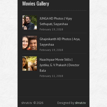
Movies Gallery
JUNGA HD Photos | Vijay
Sethupati, Sayyeshaa
February 19, 2018
Ghajinikanth HD Photos | Arya,
Sayyeshaa
February 19, 2018
Naachiyaar Movie Stills |
Jyotika, G. V. Prakash | Director
Bala
February 11, 2018
shruti.tv © 2026
Designed by
shruti.tv