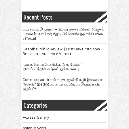
Recent Posts
படம் எப்படி இருக்கு ? – ‘தீயவர் குலை நடுங்க’: அர்ஜுன்
– ஐஸ்வர்யா ராஜேஷ் ஜோடியில் வெளிவந்த சஸ்பென்ஸ்
திரில்லர்!
Kaantha Public Review | First Day First Show
Reaction | Audience Verdict
நடிகை சிம்ரன் வெளியிட்ட ‘ரெட் லேபிள் ‘
திரைப்படத்தின் ஃபர்ஸ்ட் லுக் போஸ்டர்!
மெகா பவர் ஸ்டார் ராம் சரண், ஜான்வி கபூர் இணையும்
“பெத்தி” (peddi) பட பாடல் படப்பிடிப்பு இலங்கையில்
ஆரம்பம்!
Categories
Actress Gallery
Asian Movies