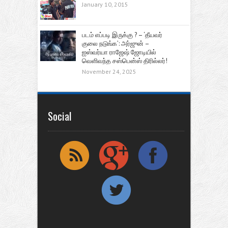
January 10, 2015
படம் எப்படி இருக்கு ? – ‘தீயவர்
குலை நடுங்க’: அர்ஜுன் –
ஐஸ்வர்யா ராஜேஷ் ஜோடியில்
வெளிவந்த சஸ்பென்ஸ் திரில்லர்!
November 24, 2025
Social