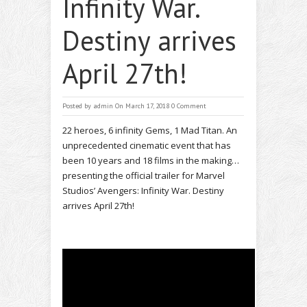
Infinity War.
Destiny arrives
April 27th!
Posted by
admin
On March 17, 2018
0 Comment
22 heroes, 6
infinity
Gems, 1 Mad Titan. An
unprecedented cinematic event that has
been 10 years and 18 films in the making…
presenting the official trailer for Marvel
Studios’
Avengers
:
Infinity
War
. Destiny
arrives
April 27th
!