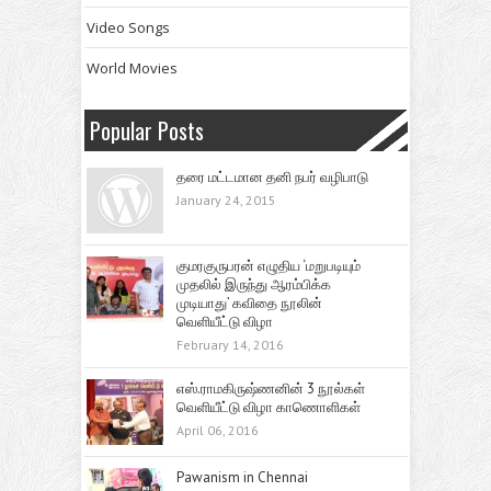
Video Songs
World Movies
Popular Posts
தரை மட்டமான தனி நபர் வழிபாடு
January 24, 2015
குமரகுருபரன் எழுதிய ‘மறுபடியும்
முதலில் இருந்து ஆரம்பிக்க
முடியாது’ கவிதை நூலின்
வெளியீட்டு விழா
February 14, 2016
எஸ்.ராமகிருஷ்ணனின் 3 நூல்கள்
வெளியீட்டு விழா காணொளிகள்
April 06, 2016
Pawanism in Chennai