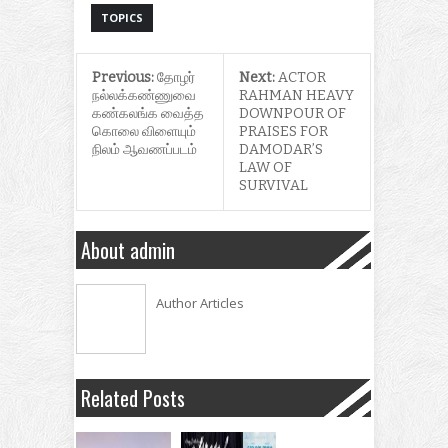
TOPICS
Previous:
தோழர்
Next:
ACTOR
நல்லக்கண்ணுவை
RAHMAN HEAVY
கண்கலங்க வைத்த
DOWNPOUR OF
கொலை விளையும்
PRAISES FOR
நிலம் ஆவணப்படம்
DAMODAR’S
LAW OF
SURVIVAL
About admin
Author Articles
Related Posts