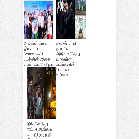
அஜயன் பாலா
நிவின் பாலி
இயக்கிய
நடிப்பில்
‘மைலாஞ்சி’
அடுத்தடுத்து
படத்தின் இசை
வரவுள்ள
வெளியீட்டு விழா
படங்களின்
பிரமாண்ட
வரிசை!
இங்கிலாந்து
நாட்டு ஆங்கில
மொழி முழு நீள