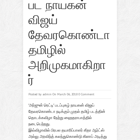
பட நாயகன்
விஜய்
தேவரகொண்டா
தமிழில்
அறிமுகமாகிறா
ர்
Posted by
admin
On March 06, 2018
0 Comment
‘அர்ஜுன் ரெட்டி’ படப்புகழ் நாயகன் விஜய்
தேவரகொண்டா நடிக்கும் முதல் தமிழ் படத்தின்
தொடக்கவிழா நேற்று ஹைதராபாத்தில்
நடைபெற்றது.
இவ்விழாவில் பிரபல தயாரிப்பாளர்
கீதா ஆர்ட்ஸ்
அல்லு அரவிந்த் கலந்துகொண்டு கிளாப் அடித்து