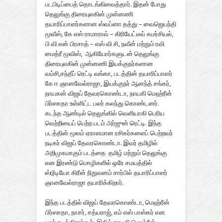
படபிடிப்பைத் தொடங்கிவைத்தார். இதன் போது
தெலுங்கு திரையுலகின் முன்னணி
தயாரிப்பாளர்களான ஸ்வப்னா தத்து – வைஜெயந்தி
மூவீஸ், கே எஸ் ராமாராவ் – கிரியேட்டீவ் கமர்சியல்,
பி வி என் பிரசாத் – எஸ் வி சி, நவீன் மற்றும் ரவி
மைத்ரீ மூவிஸ், ஆகியோர்களுடன் தெலுங்கு
திரையுலகின் முன்னணி இயக்குநர்களான
வம்சி,சந்தீப் ரெட்டி வங்கா, படத்தின் தயாரிப்பாளர்
கே ஈ ஞானவேல்ராஜா, இயக்குநர் ஆனந்த் சங்கர்,
நாயகன் விஜய் தேவரகொண்டா, நாயகி மெஹ்ரீன்
பிர்ஸாதா
உள்ளிட்ட பலர் கலந்து கொண்டனர்.
கடந்த ஆண்டில் தெலுங்கில் வெளியாகி பெரிய
வெற்றியைப் பெற்ற படம் அர்ஜுன் ரெட்டி. இந்த
படத்தின் மூலம் ஏராளமான ரசிகர்களைப் பெற்றவர்
நடிகர் விஜய் தேவரகொண்டா. இவர் தமிழில்
அறிமுகமாகும் படத்தை தமிழ் மற்றும் தெலுங்கு
என இரண்டு மொழிகளில் ஒரே சமயத்தில்
ஸ்டூடியோ கிரீன் நிறுவனம் சார்பில் தயாரிப்பாளர்
ஞானவேல்ராஜா தயாரிக்கிறார்.
இந்த படத்தில் விஜய் தேவரகொண்டா, மெஹ்ரீன்
பிர்ஸாதா, நாசர், சத்யராஜ், எம் எஸ் பாஸ்கர் என