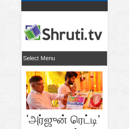
‘அர்ஜுன் ரெட்டி’