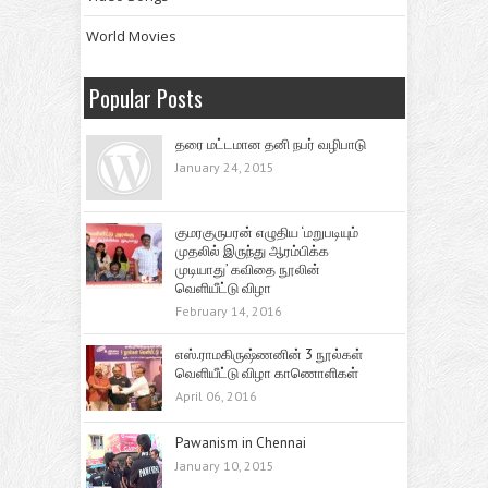
World Movies
Popular Posts
தரை மட்டமான தனி நபர் வழிபாடு
January 24, 2015
குமரகுருபரன் எழுதிய ‘மறுபடியும்
முதலில் இருந்து ஆரம்பிக்க
முடியாது’ கவிதை நூலின்
வெளியீட்டு விழா
February 14, 2016
எஸ்.ராமகிருஷ்ணனின் 3 நூல்கள்
வெளியீட்டு விழா காணொளிகள்
April 06, 2016
Pawanism in Chennai
January 10, 2015