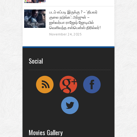
படம் எப்படி இருக்கு ? – ‘தீயவர்
குலை நடுங்க’: அர்ஜுன் –
ஐஸ்வர்யா ராஜேஷ் ஜோடியில்
வெளிவந்த சஸ்பென்ஸ் திரில்லர்!
November 24, 2025
Social
Movies Gallery