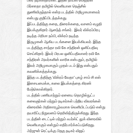
பலர் நடிக்கிறார்கள். இதில் நாயகி மெஹ்ரீன்
பிர்ஸாதா தமிழில் வெளியான நெஞ்சில்
துணிவிருந்தால்
என்ற படத்தில் அறிமுகமானவர்
என்பது குறிப்பிடத்தக்கது.
இப்படத்திற்கு
கதை, திரைக்கதை, வசனம் எழுதி
இயக்குகிறார் ஆனந்த் சங்கர். இவர் விக்ரம்பிரபு
நடித்த அரிமா நம்பி, விக்ரம் நடித்த
இருமுகன்
ஆகிய படங்களை இயக்கியவர். இந்த
படத்திற்கு
சாந்தா ரவி கே சந்திரன் ஒளிப்பதிவு
செய்கிறார். இவர் பிரபல ஒளிப்பதிவாளர் ரவி கே
சந்திரன்
அவர்களின் வாரிசு என்பதும், தமிழில்
இவர் அறிமுகமாகும் முதல் படம் இது என்பதும்
கவனிக்கத்தக்கது.
இந்த படத்திற்கு
‘விக்ரம் வேதா’ புகழ் சாம் சி எஸ்
இசையமைக்க, கலை இயக்கத்தை கிரண்
மேற்கொள்கிறார்.
படத்தில் பணியாற்றும் ஏனைய
தொழில்நுட்ப
கலைஞர்கள்
மற்றும் நடிகர்கள் பற்றிய விவரங்கள்
விரைவில் அதிகாரபூர்வமாக வெளியிடப்படும் என்று
தயாரிப்பு நிறுவனம் தெரிவித்திருக்கிறது. இந்த
படத்தின்
டைட்டில்
மற்றும்
ஃபர்
ஸ்ட் லுக்
விரைவில்
வெளியாகும் என்றும் எதிர்பார்க்கப்படுகிறது.
அர்ஜுன் ரெட்டிக்கு பிறகு நடிகர் விஜய்