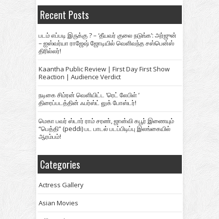
Recent Posts
படம் எப்படி இருக்கு ? – ‘தீயவர் குலை நடுங்க’: அர்ஜுன்
– ஐஸ்வர்யா ராஜேஷ் ஜோடியில் வெளிவந்த சஸ்பென்ஸ்
திரில்லர்!
Kaantha Public Review | First Day First Show
Reaction | Audience Verdict
நடிகை சிம்ரன் வெளியிட்ட ‘ரெட் லேபிள் ‘
திரைப்படத்தின் ஃபர்ஸ்ட் லுக் போஸ்டர்!
மெகா பவர் ஸ்டார் ராம் சரண், ஜான்வி கபூர் இணையும்
“பெத்தி” (peddi) பட பாடல் படப்பிடிப்பு இலங்கையில்
ஆரம்பம்!
Categories
Actress Gallery
Asian Movies