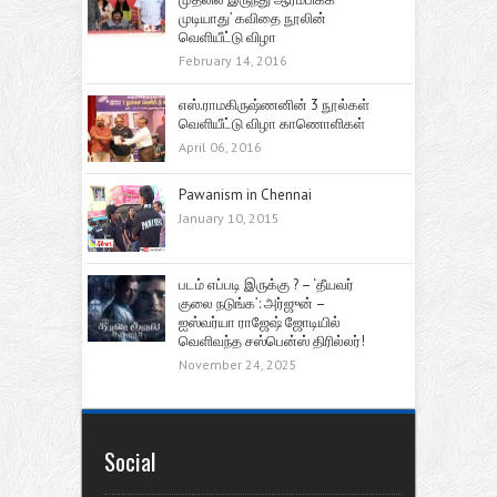
முடியாது’ கவிதை நூலின்
வெளியீட்டு விழா
February 14, 2016
எஸ்.ராமகிருஷ்ணனின் 3 நூல்கள்
வெளியீட்டு விழா காணொளிகள்
April 06, 2016
Pawanism in Chennai
January 10, 2015
படம் எப்படி இருக்கு ? – ‘தீயவர்
குலை நடுங்க’: அர்ஜுன் –
ஐஸ்வர்யா ராஜேஷ் ஜோடியில்
வெளிவந்த சஸ்பென்ஸ் திரில்லர்!
November 24, 2025
Social