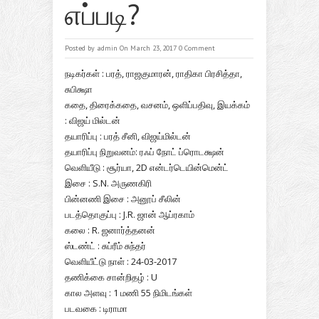
எப்படி?
Posted by
admin
On March 23, 2017
0 Comment
நடிகர்கள் : பரத், ராஜகுமாரன், ராதிகா பிரசித்தா,
சுபிக்ஷா
கதை, திரைக்கதை, வசனம், ஒளிப்பதிவு, இயக்கம்
: விஜய் மில்டன்
தயாரிப்பு : பரத் சீனி, விஜய்மில்டன்
தயாரிப்பு நிறுவனம்: ரஃப் நோட் ப்ரொடக்ஷன்
வெளியீடு : சூர்யா, 2D என்டர்டெயின்மென்ட்
இசை : S.N. அருணகிரி
பின்னணி இசை : அனூப் சீலின்
படத்தொகுப்பு : J.R. ஜான் ஆப்ரகாம்
கலை : R. ஜனார்த்தனன்
ஸ்டண்ட் : சுப்ரீம் சுந்தர்
வெளியீட்டு நாள் : 24-03-2017
தணிக்கை சான்றிதழ் : U
கால அளவு : 1 மணி 55 நிமிடங்கள்
படவகை : டிராமா