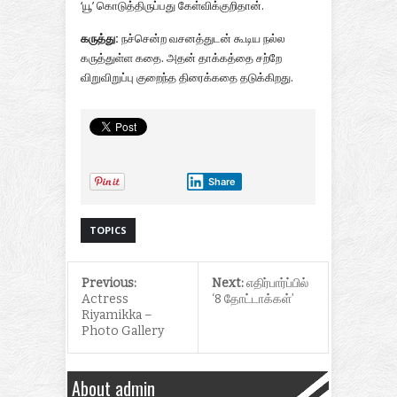
‘யூ’ கொடுத்திருப்பது கேள்விக்குறிதான்.
கருத்து:
நச்சென்ற வசனத்துடன் கூடிய நல்ல
கருத்துள்ள கதை. அதன் தாக்கத்தை சற்றே
விறுவிறுப்பு குறைந்த திரைக்கதை தடுக்கிறது.
Share
TOPICS
Previous:
Next:
எதிர்பார்ப்பில்
Actress
‘8 தோட்டாக்கள்’
Riyamikka –
Photo Gallery
About admin