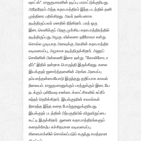
ஷாட்ஸ்”. ராஜகுமாரனின் நடிப்பு பாராட்டுக்குரியது.
அதேநேரம் அந்த கதாபாத்திரம் இந்த படத்தில் தனி
முத்திரை பதிக்கிறது. அவர் நண்பனாக
நடித்திருப்பவர் மனதில் நிற்கிறார். பரத் ஒரு
இடைவெளிக்குப் பிறகு முக்கிய கதாபாத்திரத்தில்
நடித்திருப்பது அழகு. வில்லனா ஹீரோவா என்று
சொல்ல முடியாத அளவுக்கு அவரின் கதாபாத்திர
வடிவமைப்பு, அழகாக நடித்திருக்கிறார். அனூப்
செலினின் பின்னணி இசை நன்று. “கோலிசோடா
தீம்” இதில் நன்றாக பொருந்தி இருக்கிறது. கலை
இயக்குநர் ஜனார்த்தனனின் அரங்க அமைப்பு
நம்பகத்தன்மையோடு இருந்தது குறிப்பாக காவல்
நிலையம். ராஜகுமாரனுக்கும் பரத்துக்கும் இடையே
நடக்கும் புலிவேஷ சண்டைக்காட்சிகளில் சுப்ரீம்
சுந்தர் தெரிக்கிறார். இயக்குநரின் சவால்கள்
நிறைந்த இந்த கதை போற்றுதலுக்குரியது.
இயக்குநர் படத்தின் பிற்பகுதியில் விறுவிறுப்பை
கூட்டி இருக்கிறார். துணை கதாபாத்திரங்களும்
கதைக்கேற்ப கச்சிதமான வடிவமைப்பு.
கிளைமாக்ஸில் சொல்லப்படும் கருத்து சமத்தான
திருப்பம்.