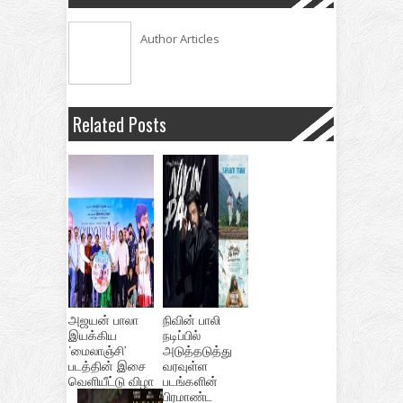
Author Articles
Related Posts
அஜயன் பாலா
நிவின் பாலி
இயக்கிய
நடிப்பில்
‘மைலாஞ்சி’
அடுத்தடுத்து
படத்தின் இசை
வரவுள்ள
வெளியீட்டு விழா
படங்களின்
பிரமாண்ட