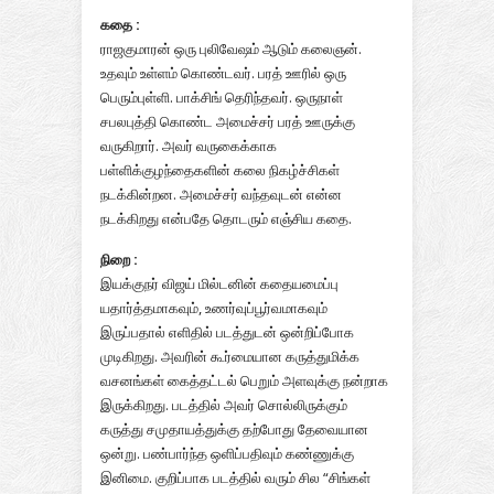
கதை :
ராஜகுமாரன் ஒரு புலிவேஷம் ஆடும் கலைஞன்.
உதவும் உள்ளம் கொண்டவர். பரத் ஊரில் ஒரு
பெரும்புள்ளி. பாக்சிங் தெரிந்தவர். ஒருநாள்
சபலபுத்தி கொண்ட அமைச்சர் பரத் ஊருக்கு
வருகிறார். அவர் வருகைக்காக
பள்ளிக்குழந்தைகளின் கலை நிகழ்ச்சிகள்
நடக்கின்றன. அமைச்சர் வந்தவுடன் என்ன
நடக்கிறது என்பதே தொடரும் எஞ்சிய கதை.
நிறை :
இயக்குநர் விஜய் மில்டனின் கதையமைப்பு
யதார்த்தமாகவும், உணர்வுப்பூர்வமாகவும்
இருப்பதால் எளிதில் படத்துடன் ஒன்றிப்போக
முடிகிறது. அவரின் கூர்மையான கருத்துமிக்க
வசனங்கள் கைத்தட்டல் பெறும் அளவுக்கு நன்றாக
இருக்கிறது. படத்தில் அவர் சொல்லிருக்கும்
கருத்து சமுதாயத்துக்கு தற்போது தேவையான
ஒன்று. பண்பார்ந்த ஒளிப்பதிவும் கண்ணுக்கு
இனிமை. குறிப்பாக படத்தில் வரும் சில “சிங்கள்