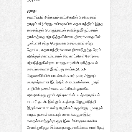
குறை :
தயாரிப்பில் சிக்கனம் காட்சிகளில் தெரிவதால்
தரமும் வீழ்கிறது. சுபிக்ஷாவின் கதாபாத்திரம் இந்த
கதைக்குள் பொருந்தாமல் தனித்து இருப்பதால்
தாக்கத்தை ஏற்படுத்தவில்லை. திரைக்கதையின்
முன்பாதி சற்று மெதுவாக செல்வதால் சற்று
தொய்வு. கதாபாத்திரங்களை நிலைநிறுத்த நேரம்
எடுத்துக்கொண்டதால் சில காட்சிகள் சோர்வை
ஏற்படுத்துகின்றன. ராஜகுமாரனின் புலித்தாவல்
செயற்கையாக இருப்பது கண்கூடு. S.N.
அருணகிரியின் பாடல்கள் சுமார் ரகம், அதுவும்
பொருத்தமான இடத்தில் அமையவில்லை. முதல்
பாதியில் நகைச்சுவை காட்சிகள் ஓரளவே
எடுபடுகிறது. ஜான் ஆப்ரகாமின் படத்தொகுப்பும்
சராசரி தான். இன்னும் படத்தை அழகுபடுத்தி
இருக்கலாமோ என்ற ஆதங்கம் எழுகிறது. முகநூல்
காதல் நகைச்சுவையும் வசனங்களும் இந்த
கதைக்களத்துக்கு ஒரு இடைச்செருகலாகவே
தோன்றுகிறது. இக்கதைக்கு தணிக்கை சான்றிதழ்