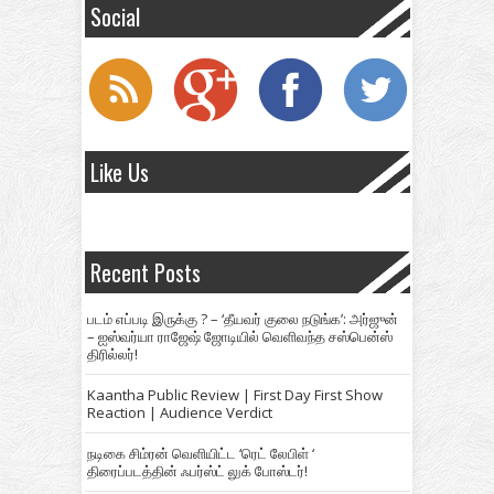
Social
Like Us
Recent Posts
படம் எப்படி இருக்கு ? – ‘தீயவர் குலை நடுங்க’: அர்ஜுன்
– ஐஸ்வர்யா ராஜேஷ் ஜோடியில் வெளிவந்த சஸ்பென்ஸ்
திரில்லர்!
Kaantha Public Review | First Day First Show
Reaction | Audience Verdict
நடிகை சிம்ரன் வெளியிட்ட ‘ரெட் லேபிள் ‘
திரைப்படத்தின் ஃபர்ஸ்ட் லுக் போஸ்டர்!