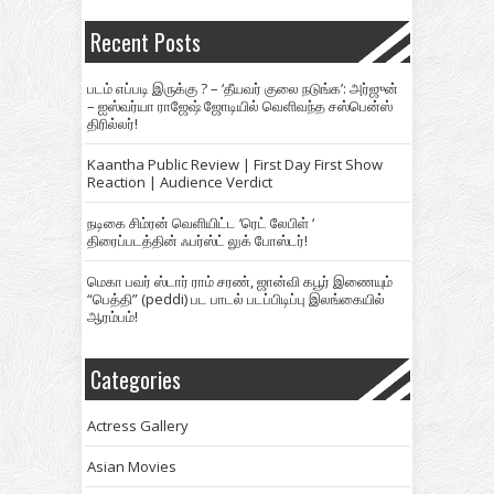
Recent Posts
படம் எப்படி இருக்கு ? – ‘தீயவர் குலை நடுங்க’: அர்ஜுன்
– ஐஸ்வர்யா ராஜேஷ் ஜோடியில் வெளிவந்த சஸ்பென்ஸ்
திரில்லர்!
Kaantha Public Review | First Day First Show
Reaction | Audience Verdict
நடிகை சிம்ரன் வெளியிட்ட ‘ரெட் லேபிள் ‘
திரைப்படத்தின் ஃபர்ஸ்ட் லுக் போஸ்டர்!
மெகா பவர் ஸ்டார் ராம் சரண், ஜான்வி கபூர் இணையும்
“பெத்தி” (peddi) பட பாடல் படப்பிடிப்பு இலங்கையில்
ஆரம்பம்!
Categories
Actress Gallery
Asian Movies