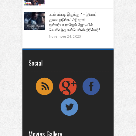
படம் எப்படி இருக்கு ? – ‘தீயவர்
குலை நடுங்க’: அர்ஜுன் –
ஐஸ்வர்யா ராஜேஷ் ஜோடியில்
வெளிவந்த சஸ்பென்ஸ் திரில்லர்!
November 24, 2025
Social
Movies Gallery