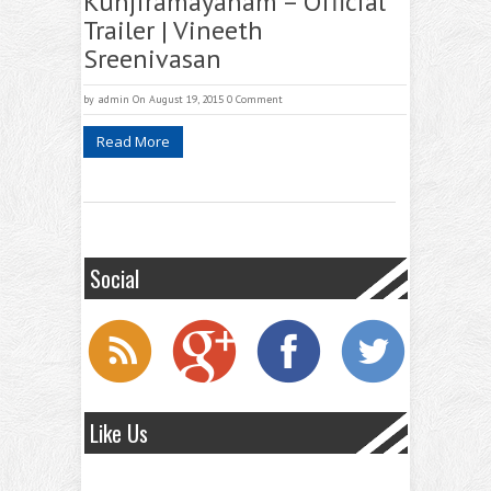
Kunjiramayanam – Official
Trailer | Vineeth
Sreenivasan
by
admin
On August 19, 2015
0 Comment
Read More
Social
Like Us