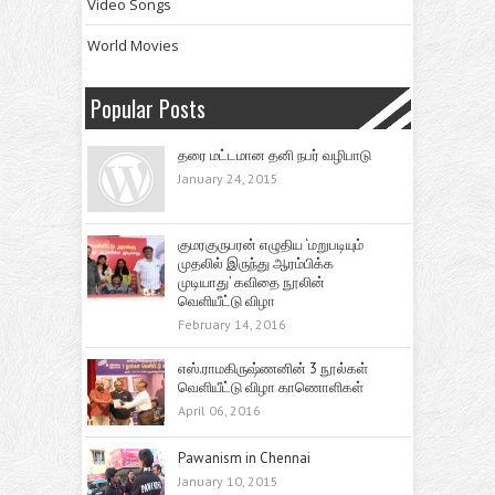
Video Songs
World Movies
Popular Posts
தரை மட்டமான தனி நபர் வழிபாடு
January 24, 2015
குமரகுருபரன் எழுதிய ‘மறுபடியும்
முதலில் இருந்து ஆரம்பிக்க
முடியாது’ கவிதை நூலின்
வெளியீட்டு விழா
February 14, 2016
எஸ்.ராமகிருஷ்ணனின் 3 நூல்கள்
வெளியீட்டு விழா காணொளிகள்
April 06, 2016
Pawanism in Chennai
January 10, 2015