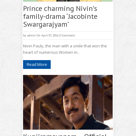
Prince charming Nivin’s
family-drama ‘Jacobinte
Swargarajyam’
by
admin
On April 07, 2016
0 Comment
Nivin Pauly, the man with a smile that won the
heart of numerous Women in..
Read More