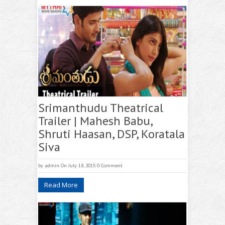
Srimanthudu Theatrical
Trailer | Mahesh Babu,
Shruti Haasan, DSP, Koratala
Siva
by
admin
On July 18, 2015
0 Comment
Read More