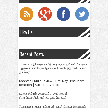
Like Us
Recent Posts
படம் எப்படி இருக்கு ? – ‘தீயவர் குலை நடுங்க’: அர்ஜுன்
– ஐஸ்வர்யா ராஜேஷ் ஜோடியில் வெளிவந்த சஸ்பென்ஸ்
திரில்லர்!
Kaantha Public Review | First Day First Show
Reaction | Audience Verdict
நடிகை சிம்ரன் வெளியிட்ட ‘ரெட் லேபிள் ‘
திரைப்படத்தின் ஃபர்ஸ்ட் லுக் போஸ்டர்!
மெகா பவர் ஸ்டார் ராம் சரண், ஜான்வி கபூர் இணையும்