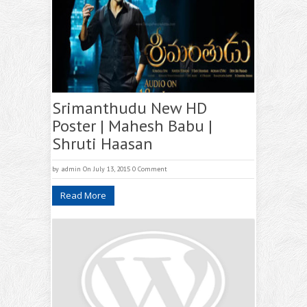
Srimanthudu‬ New HD
Poster | Mahesh Babu |
Shruti Haasan
by
admin
On July 13, 2015
0 Comment
Read More