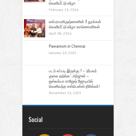
வெளியீட்டு விழா
February 14, 2016
எஸ்.ராமகிருஷ்ணனின் 3 நூல்கள்
வெளியீட்டு விழா காணொளிகள்
April 06, 2016
Pawanism in Chennai
January 10, 2015
படம் எப்படி இருக்கு ? – ‘தீயவர்
குலை நடுங்க’: அர்ஜுன் –
ஐஸ்வர்யா ராஜேஷ் ஜோடியில்
வெளிவந்த சஸ்பென்ஸ் திரில்லர்!
November 24, 2025
Social