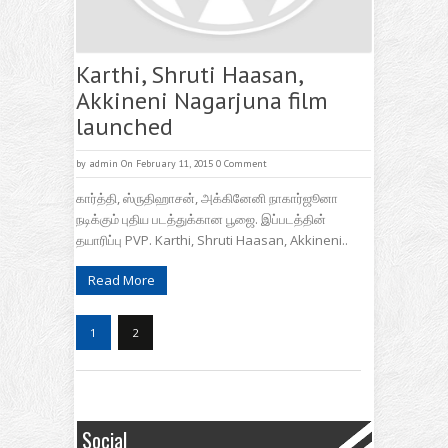
Karthi, Shruti Haasan,
Akkineni Nagarjuna film
launched
by
admin
On February 11, 2015
0 Comment
கார்த்தி, ஸ்ருதிஹாசன், அக்கினேனி நாகார்ஜூனா
நடிக்கும் புதிய படத்துக்கான பூஜை. இப்படத்தின்
தயாரிப்பு ‎PVP‬. Karthi, Shruti Haasan, Akkineni..
Read More
1
2
Social