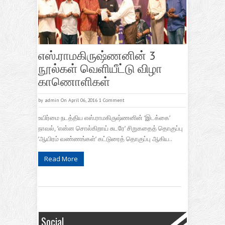
எஸ்.ராமகிருஷ்ணனின் 3
நூல்கள் வெளியீட்டு விழா
காணொளிகள்
by
admin
On April 06, 2016
1 Comment
உயிர்மை நடத்திய எஸ்.ராமகிருஷ்ணனின் ‘இடக்கை’
நாவல், ‘என்ன சொல்கிறாய் சுடரே’ சிறுகதைத் தொகுப்பு
‘ஆயிரம் வண்ணங்கள்’ கட்டுரைத் தொகுப்பு ஆகிய..
Read More
Social