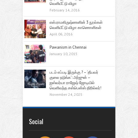
வெளியீட்டு விழா
February 14, 2016
எஸ்.ராமகிருஷ்ணனின் 3 நூல்கள்
வெளியீட்டு விழா காணொளிகள்
April 06, 2016
Pawanism in Chennai
January 10, 2015
படம் எப்படி இருக்கு ? – ‘தீயவர்
குலை நடுங்க’: அர்ஜுன் –
ஐஸ்வர்யா ராஜேஷ் ஜோடியில்
வெளிவந்த சஸ்பென்ஸ் திரில்லர்!
November 24, 2025
Social