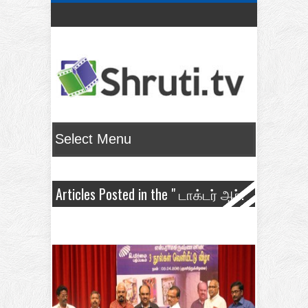
Articles Posted in the " டாக்டர் ஆர்.
திருநாவுக்கரசு " Category