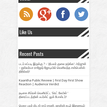
Like Us
Recent Posts
படம் எப்படி இருக்கு ? – ‘தீயவர் குலை நடுங்க’: அர்ஜுன்
– ஐஸ்வர்யா ராஜேஷ் ஜோடியில் வெளிவந்த சஸ்பென்ஸ்
திரில்லர்!
Kaantha Public Review | First Day First Show
Reaction | Audience Verdict
நடிகை சிம்ரன் வெளியிட்ட ‘ரெட் லேபிள் ‘
திரைப்படத்தின் ஃபர்ஸ்ட் லுக் போஸ்டர்!
மெகா பவர் ஸ்டார் ராம் சரண், ஜான்வி கபூர் இணையும்